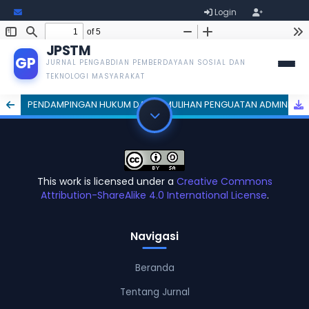
Login
smarteducation@goretanpena.com
Register
JPSTM
GP
JURNAL PENGABDIAN PEMBERDAYAAN SOSIAL DAN
TEKNOLOGI MASYARAKAT
PENDAMPINGAN HUKUM DAN PEMULIHAN PENGUATAN ADMINISTRASI PUBLIK PASCA BENCANA BANJIR DI DESA TUALANG BARO: MODEL TRANSFORMASI KETAHANAN YURIDIS BERBASIS AKADEMIK
This work is licensed under a
Creative Commons
Attribution-ShareAlike 4.0 International License
.
Navigasi
Beranda
Tentang Jurnal