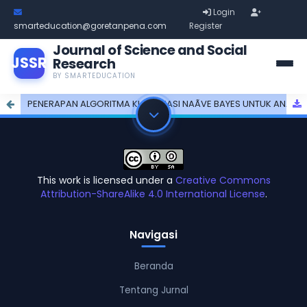
Login
smarteducation@goretanpena.com
Register
Journal of Science and Social
JSSR
Research
BY SMARTEDUCATION
PENERAPAN ALGORITMA KLASIFIKASI NAÃVE BAYES UNTUK ANALISIS SENTIMEN TENTANG PEMINDAHAN IBU KOTA NEGARA
This work is licensed under a
Creative Commons
Attribution-ShareAlike 4.0 International License
.
Navigasi
Beranda
Tentang Jurnal