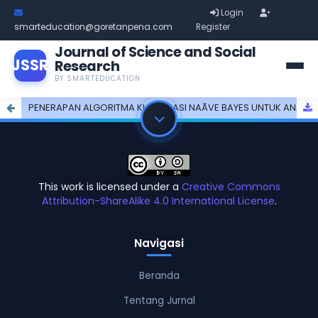
Login
smarteducation@goretanpena.com
Register
Journal of Science and Social
JSSR
Research
BY SMARTEDUCATION
PENERAPAN ALGORITMA KLASIFIKASI NAÃVE BAYES UNTUK ANALISIS SENTIMEN TENTANG PEMINDAHAN IBU KOTA NEGARA
This work is licensed under a
Creative Commons
Attribution-ShareAlike 4.0 International License
.
Navigasi
Beranda
Tentang Jurnal