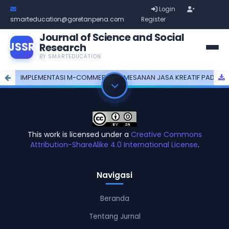
Login
smarteducation@goretanpena.com
Register
Journal of Science and Social
JSSR
Research
BY SMARTEDUCATION
IMPLEMENTASI M-COMMERCE PEMESANAN JASA KREATIF PADA CV. BUAT MAMA BANGGA
This work is licensed under a
Creative Commons
Attribution-ShareAlike 4.0 International License
.
Navigasi
Beranda
Tentang Jurnal