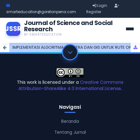
Login
smarteducation@goretanpena.com
Register
Journal of Science and Social
JSSR
Research
BY SMARTEDUCATION
IMPLEMENTASI ALGORITMA DJIKSTRA DAN GIS UNTUK RUTE OPTIMAL DI DAERAH RAWAN KRIMINALITAS PADA PONDOK PESANTREN KABUPATEN LANGKAT
This work is licensed under a
Creative Commons
Attribution-ShareAlike 4.0 International License
.
Navigasi
Beranda
Tentang Jurnal