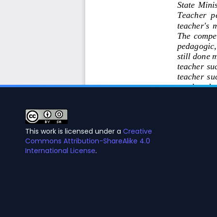
This work is licensed under a
Creative
Commons Attribution-ShareAlike 4.0
International License
.