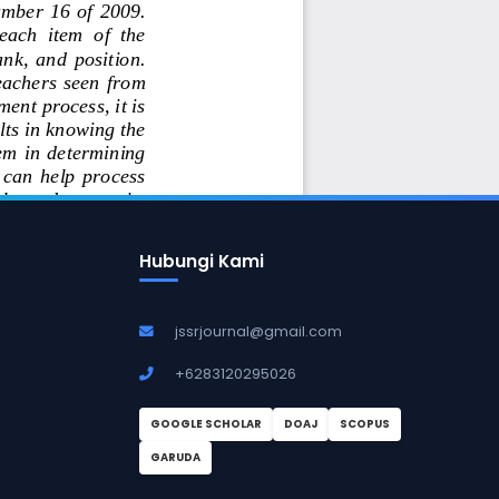
Hubungi Kami
jssrjournal@gmail.com
+6283120295026
GOOGLE SCHOLAR
DOAJ
SCOPUS
GARUDA