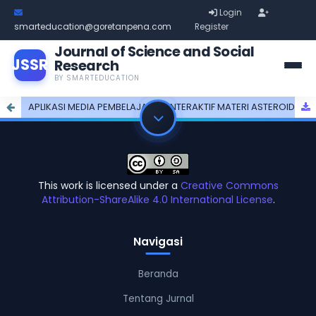
Login
smarteducation@goretanpena.com
Register
Journal of Science and Social
JSSR
Research
BY SMARTEDUCATION
APLIKASI MEDIA PEMBELAJARAN INTERAKTIF MATERI ASTEROID, KOMET, DAN METEOR BERBASIS MULTIMEDIA
This work is licensed under a
Creative Commons
Attribution-ShareAlike 4.0 International License
.
Navigasi
Beranda
Tentang Jurnal