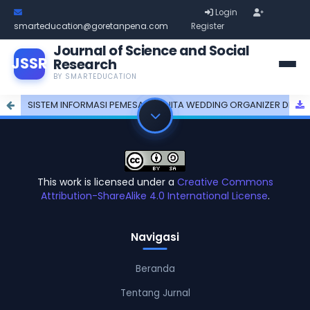
Login
smarteducation@goretanpena.com
Register
Journal of Science and Social
JSSR
Research
BY SMARTEDUCATION
SISTEM INFORMASI PEMESANAN NITA WEDDING ORGANIZER DENGAN PENERAPAN CUSTOMER RELATIONSHIP MANAGEMENT BERBASIS WEB
This work is licensed under a
Creative Commons
Attribution-ShareAlike 4.0 International License
.
Navigasi
Beranda
Tentang Jurnal