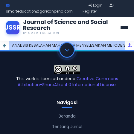
Login
smarteducation@goretanpena.com
Register
Journal of Science and Social
JSSR
Research
BY SMARTEDUCATION
ANALISIS KESALAHAN MAHASISWA MENYELESAIKAN METODE SIMPLEKS PADA TUTORIAL ONLINE UNIVERSITAS TERBUKA
This work is licensed under a
Creative Commons
Attribution-ShareAlike 4.0 International License
.
Navigasi
Beranda
Tentang Jurnal