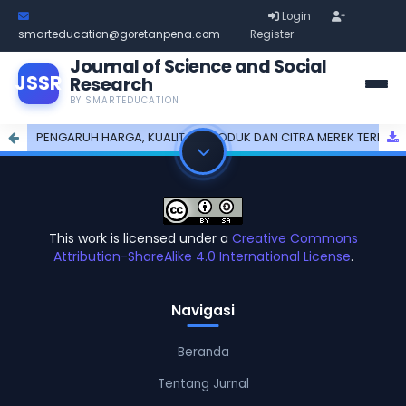
Login
smarteducation@goretanpena.com
Register
Journal of Science and Social
JSSR
Research
BY SMARTEDUCATION
PENGARUH HARGA, KUALITAS PRODUK DAN CITRA MEREK TERHADAP MINAT BELI PRODUK GLAD2GLOW PADA GENERASI Z DI TIKTOK
This work is licensed under a
Creative Commons
Attribution-ShareAlike 4.0 International License
.
Navigasi
Beranda
Tentang Jurnal