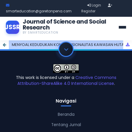
Login
smarteducation@goretanpena.com
Register
Journal of Science and Social
JSSR
Research
BY SMARTEDUCATION
MENYOAL KEDUDUKAN KONSTITUSIONALITAS KAWASAN HUTAN DALAM HUKUM AGRARIA NASIONAL
This work is licensed under a
Creative Commons
Attribution-ShareAlike 4.0 International License
.
Navigasi
Beranda
Tentang Jurnal