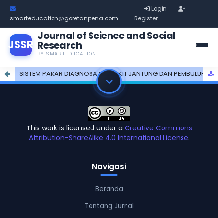
Login
smarteducation@goretanpena.com
Register
Journal of Science and Social
JSSR
Research
BY SMARTEDUCATION
SISTEM PAKAR DIAGNOSA PENYAKIT JANTUNG DAN PEMBULUH DARAH MENGGUNAKAN METODE FORWARD CHAINING
This work is licensed under a
Creative Commons
Attribution-ShareAlike 4.0 International License
.
Navigasi
Beranda
Tentang Jurnal