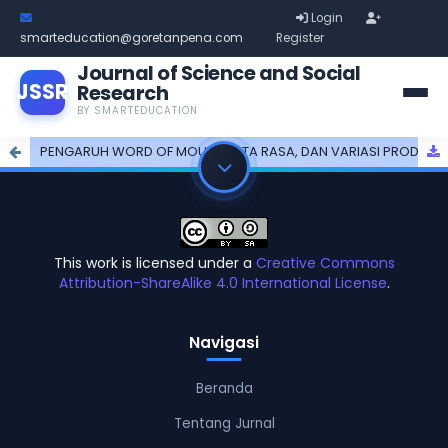
Login
smarteducation@goretanpena.com
Register
Journal of Science and Social
JSSR
Research
BY SMARTEDUCATION
PENGARUH WORD OF MOUTH, CITA RASA, DAN VARIASI PRODUK TERHADAP KEPUTUSAN PEMBELIAN KONSUMEN PADA RG DONUTS KISARAN
This work is licensed under a
Creative Commons
Attribution-ShareAlike 4.0 International License
.
Navigasi
Beranda
Tentang Jurnal