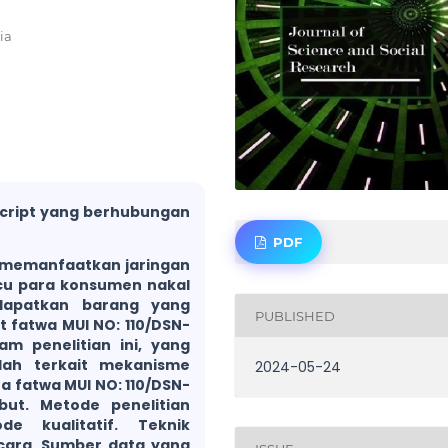
ia
script yang berhubungan
PDF
memanfaatkan jaringan
macu para konsumen nakal
dapatkan barang yang
PUBLISHED
t fatwa MUI NO: 110/DSN-
am penelitian ini, yang
lah terkait mekanisme
2024-05-24
a fatwa MUI NO: 110/DSN-
but. Metode penelitian
e kualitatif. Teknik
ara. Sumber data yang