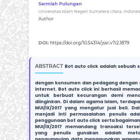
Sarmiah Pulungan
Universitas Islam Negeri Sumatera Utara, Indones
Author
DOI:
https://doi.org/10.54314/jssr.v7i2.1879
ABSTRACT
Bot auto click adalah sebuah 
dengan konsumen dan pedagang dengan 
internet. Bot auto click ini berhasil me
untuk berbuat kecurangan demi men
diinginkan. Di dalam agama Islam, terdapa
MUI/IX/2017 yang mengatur jual beli. Dal
menjadi inti permasalahan penulis ada
penggunaan bot auto click serta bagaiman
MUI/IX/2017 memandang transaksi terse
yang penulis gunakan adalah metod
pengumpulan data menggunakan wawanc