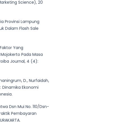
arketing Science), 20
sia Provinsi Lampung
k Dalam Flash Sale
r-Faktor Yang
 Mojokerto Pada Masa
oiba Journal, 4 (4):
sumaningrum, D., Nurfaidah,
tal: Dinamika Ekonomi
onesia.
Fatwa Dsn Mui No. 110/Dsn-
Praktik Pembayaran
 SURAKARTA.