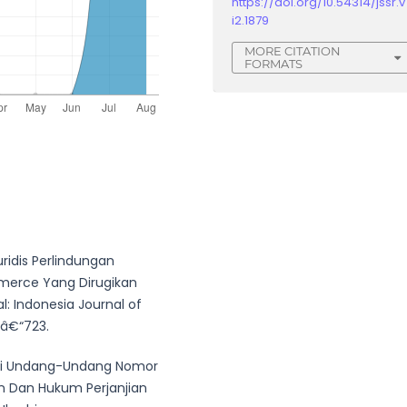
https://doi.org/10.54314/jssr.v
i2.1879
MORE CITATION
FORMATS
uridis Perlindungan
erce Yang Dirugikan
l: Indonesia Journal of
7â€“723.
 Dari Undang-Undang Nomor
 Dan Hukum Perjanjian