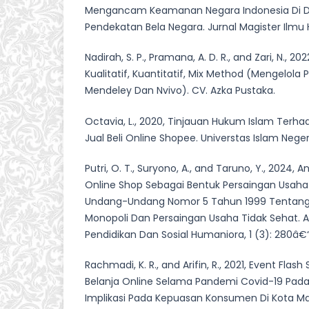
Mengancam Keamanan Negara Indonesia Di 
Pendekatan Bela Negara. Jurnal Magister Ilmu 
Nadirah, S. P., Pramana, A. D. R., and Zari, N., 2
Kualitatif, Kuantitatif, Mix Method (Mengelola
Mendeley Dan Nvivo). CV. Azka Pustaka.
Octavia, L., 2020, Tinjauan Hukum Islam Terh
Jual Beli Online Shopee. Universtas Islam Neg
Putri, O. T., Suryono, A., and Taruno, Y., 2024, A
Online Shop Sebagai Bentuk Persaingan Usaha T
Undang-Undang Nomor 5 Tahun 1999 Tentang 
Monopoli Dan Persaingan Usaha Tidak Sehat. Al
Pendidikan Dan Sosial Humaniora, 1 (3): 280â€
Rachmadi, K. R., and Arifin, R., 2021, Event Fla
Belanja Online Selama Pandemi Covid-19 Pada
Implikasi Pada Kepuasan Konsumen Di Kota Mal