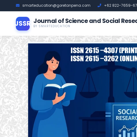
smarteducation@goretanpena.com
+62 822-7659-6
Journal of Science and Social Rese
JSSR
BY SMARTEDUCATION