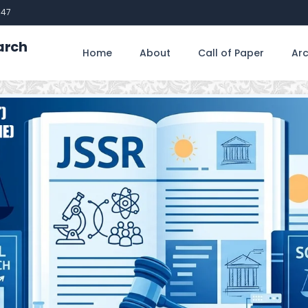
747
arch
Home
About
Call of Paper
Arc