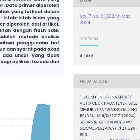
ISSUE
r. Data primer diperoleh
hak yang terlibat dalam
Vol. 7 No. 2 (2024): May
i kitab-kitab Islam yang
2024
r diperoleh dari artikel,
aitan dengan flash sale.
adalah metode analisis
SECTION
n bahwa penggunaan bot
ukun dan syarat pada akad
 ada unsur yang tidak
Artikel
agi aplikasi Lazada dan
HOW TO CITE
HUKUM PENGGUNAAN BOT
AUTO CLICK PADA FLASH SALE
MENURUT FATWA DSN MUI NO:
110/DSN-MUI/IX/2017. (2024).
JOURNAL OF SCIENCE AND
SOCIAL RESEARCH
,
7
(2), 596-
603.