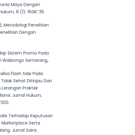
Dunia Maya Dengan
Hukum, 8 (1): 16â€“35.
022, Metodologi Penelitian
 Penelitian Dengan
adap Sistem Promo Pada
eri Walisongo Semarang,.
nalisa Flash Sale Pada
idak Sehat Ditinjau Dari
Larangan Praktek
iansi: Jurnal Hukum,
“300.
sh Sale Terhadap Keputusan
 Marketplace Serta
ang. Jurnal Sains