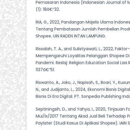
Pemasaran Indonesia (Indonesian Journal of M
(1): 18â€“32.
RIA, G., 2022, Pandangan Majelis Ulama Indone
Tentang Pembatasan Jumlah Pembelian Produ
Shopee. UIN RADEN INTAN LAMPUNG.
Rissalah, T. A., and Sulistyawati, L., 2022, Fakto
Mempengaruhi Loyalitas Pelanggan Shopee Di
Pandemi. Reslaj: Religion Education Social Laa R
1137â€“51.
Riswanto, A., Joko, J., Napisah, S., Boari, Y., Ku
N., and Judijanto, L., 2024, Ekonomi Bisnis Digi
Bisnis Di Era Digital. PT. Sonpedia Publishing Ind
Septiningsih, D., and Yahya, I., 2020, Tinjauan 
Mui/Ix/2017 Tentang Akad Jual Beli Terhadap 
Paylater (Studi Kasus Di Aplikasi Shopee). IAIN