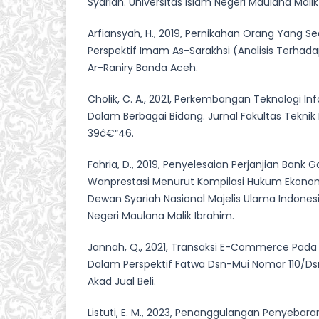
Syariah. Universitas Islam Negeri Maulana Malik
Arfiansyah, H., 2019, Pernikahan Orang Yang 
Perspektif Imam As-Sarakhsi (Analisis Terhada
Ar-Raniry Banda Aceh.
Cholik, C. A., 2021, Perkembangan Teknologi I
Dalam Berbagai Bidang. Jurnal Fakultas Teknik 
39â€“46.
Fahria, D., 2019, Penyelesaian Perjanjian Bank G
Wanprestasi Menurut Kompilasi Hukum Ekonom
Dewan Syariah Nasional Majelis Ulama Indonesia
Negeri Maulana Malik Ibrahim.
Jannah, Q., 2021, Transaksi E-Commerce Pada
Dalam Perspektif Fatwa Dsn-Mui Nomor 110/Ds
Akad Jual Beli.
Listuti, E. M., 2023, Penanggulangan Penyebar