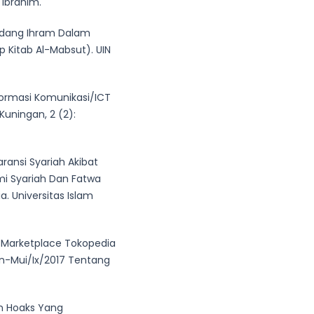
 Ibrahim.
Sedang Ihram Dalam
p Kitab Al-Mabsut). UIN
nformasi Komunikasi/ICT
Kuningan, 2 (2):
aransi Syariah Akibat
i Syariah Dan Fatwa
. Universitas Islam
 Marketplace Tokopedia
n-Mui/Ix/2017 Tentang
an Hoaks Yang