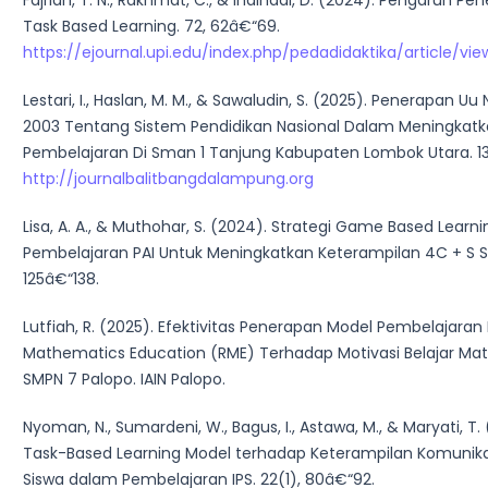
Fajriah, T. N., Rakhmat, C., & Indihadi, D. (2024). Pengaruh 
Task Based Learning. 72, 62â€“69.
https://ejournal.upi.edu/index.php/pedadidaktika/article/vi
Lestari, I., Haslan, M. M., & Sawaludin, S. (2025). Penerapan 
2003 Tentang Sistem Pendidikan Nasional Dalam Meningkatk
Pembelajaran Di Sman 1 Tanjung Kabupaten Lombok Utara. 13(
http://journalbalitbangdalampung.org
Lisa, A. A., & Muthohar, S. (2024). Strategi Game Based Learn
Pembelajaran PAI Untuk Meningkatkan Keterampilan 4C + S Si
125â€“138.
Lutfiah, R. (2025). Efektivitas Penerapan Model Pembelajaran 
Mathematics Education (RME) Terhadap Motivasi Belajar Mat
SMPN 7 Palopo. IAIN Palopo.
Nyoman, N., Sumardeni, W., Bagus, I., Astawa, M., & Maryati, T
Task-Based Learning Model terhadap Keterampilan Komunika
Siswa dalam Pembelajaran IPS. 22(1), 80â€“92.