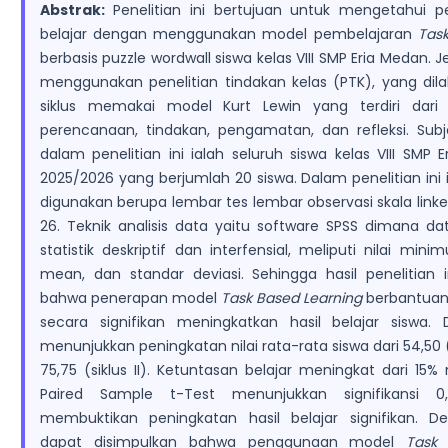
Abstrak:
Penelitian ini bertujuan untuk mengetahui p
belajar dengan menggunakan model pembelajaran
Tas
berbasis puzzle wordwall siswa kelas VIII SMP Eria Medan. Je
menggunakan penelitian tindakan kelas (PTK), yang dil
siklus memakai model Kurt Lewin yang terdiri dari
perencanaan, tindakan, pengamatan, dan refleksi. Subj
dalam penelitian ini ialah seluruh siswa kelas VIII SMP 
2025/2026 yang berjumlah 20 siswa. Dalam penelitian in
digunakan berupa lembar tes lembar observasi skala linke
26. Teknik analisis data yaitu software SPSS dimana da
statistik deskriptif dan interfensial, meliputi nilai mi
mean, dan standar deviasi. Sehingga hasil penelitian 
bahwa penerapan model
Task
Based Learning
berbantuan
secara signifikan meningkatkan hasil belajar siswa. 
menunjukkan peningkatan nilai rata-rata siswa dari 54,50 (
75,75 (siklus II). Ketuntasan belajar meningkat dari 15%
Paired Sample t-Test menunjukkan signifikansi 0
membuktikan peningkatan hasil belajar signifikan. D
dapat disimpulkan bahwa penggunaan model
Task 