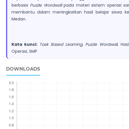
berbasis
Puzzle Wordwall
pada materi sistem operasi san
membantu dalam meningkatkan hasil belajar siswa kela
Medan.
Kata kunci:
Task Based Learning, Puzzle Wordwall
, Has
Operasi, SMP
DOWNLOADS