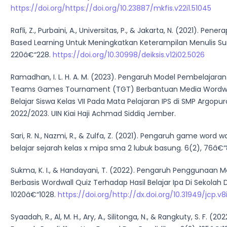
https://doi.org/https://doi.org/10.23887/mkfis.v22i1.51045
Rafli, Z., Purbaini, A., Universitas, P., & Jakarta, N. (2021). Pe
Based Learning Untuk Meningkatkan Keterampilan Menulis Surat
220â€“228.
https://doi.org/10.30998/deiksis.v12i02.5026
Ramadhan, I. L. H. A. M. (2023). Pengaruh Model Pembelajaran
Teams Games Tournament (TGT) Berbantuan Media Wordwal
Belajar Siswa Kelas VII Pada Mata Pelajaran IPS di SMP Argopu
2022/2023. UIN Kiai Haji Achmad Siddiq Jember.
Sari, R. N., Nazmi, R., & Zulfa, Z. (2021). Pengaruh game word w
belajar sejarah kelas x mipa sma 2 lubuk basung. 6(2), 76â€“
Sukma, K. I., & Handayani, T. (2022). Pengaruh Penggunaan Me
Berbasis Wordwall Quiz Terhadap Hasil Belajar Ipa Di Sekolah 
1020â€“1028.
https://doi.org/http://dx.doi.org/10.31949/jcp.v8
Syaadah, R., Al, M. H., Ary, A., Silitonga, N., & Rangkuty, S. F. (2