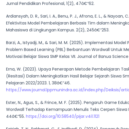
Jurnal Pendidikan Profesional, 1(2), 47â€“62.
Ardiansyah, D. R., Sari, I. A., Benu, P. J., Afrona, E. L., & Nayoan, C
Efektivitas Model Pembelajaran Berbasis Tim dalam Meningka
Mahasiswa di Lingkungan Kampus. 2(2), 245â€“253.
Barzi, A., Istyadji, M., & Sari, M. M. (2025). Implementasi Mode
Problem Based Learning (PBL) Berbantuan Wordwall Untuk M
Motivasi Belajar Siswa SMP Kelas VII. Journal of Banua Science
Erna, W. (2023). Upaya Penerapan Metode Pembelajaran Tas
(Resitasi) Dalam Meningkatkan Hasil Belajar Sejarah Siswa 
Pelajaran 2022/2023. 1, 38â€“46.
https://www.journal.lppmunindra.ac.id/index.php/Deiksis/art
Ester, N., Agus, S., & Frince, M. F. (2025). Pengaruh Game Eduka
Wordwall Terhadap Kemampuan Menulis Teks Cerpen Siswa Ke
44â€“55.
https://doi.org/10.58540/pijar.v4i1.1121