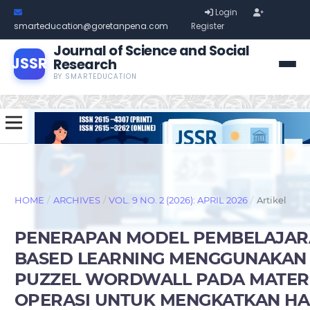
Login
smarteducation@goretanpena.com
Register
Journal of Science and Social
JSSR
Research
BY SMARTEDUCATION
HOME
/
ARCHIVES
/
VOL. 9 NO. 2 (2026): APRIL 2026
/
Artikel
PENERAPAN MODEL PEMBELAJAR
BASED LEARNING MENGGUNAKAN
PUZZEL WORDWALL PADA MATERI
OPERASI UNTUK MENGKATKAN HA