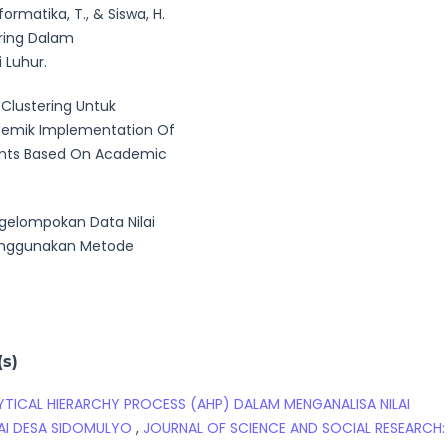
Informatika, T., & Siswa, H.
ering Dalam
 Luhur.
 Clustering Untuk
demik Implementation Of
ents Based On Academic
Pengelompokan Data Nilai
Menggunakan Metode
(s)
TICAL HIERARCHY PROCESS (AHP) DALAM MENGANALISA NILAI
LAI DESA SIDOMULYO
,
JOURNAL OF SCIENCE AND SOCIAL RESEARCH: 