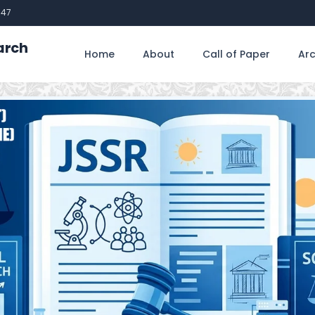
747
arch
Home
About
Call of Paper
Arc