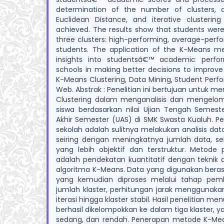
determination of the number of clusters, d
Euclidean Distance, and iterative clustering
achieved. The results show that students were
three clusters: high-performing, average-perf
students. The application of the K-Means m
insights into studentsâ€™ academic perf
schools in making better decisions to improve 
K-Means Clustering, Data Mining, Student Per
Web. Abstrak : Penelitian ini bertujuan untuk
Clustering dalam menganalisis dan mengelom
siswa berdasarkan nilai Ujian Tengah Semeste
Akhir Semester (UAS) di SMK Swasta Kualuh. P
sekolah adalah sulitnya melakukan analisis dat
seiring dengan meningkatnya jumlah data, s
yang lebih objektif dan terstruktur. Metode 
adalah pendekatan kuantitatif dengan tekni
algoritma K-Means. Data yang digunakan berasa
yang kemudian diproses melalui tahap pem
jumlah klaster, perhitungan jarak menggunakan
iterasi hingga klaster stabil. Hasil penelitian 
berhasil dikelompokkan ke dalam tiga klaster, yai
sedang, dan rendah. Penerapan metode K-M