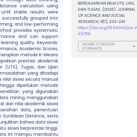
BERDASARKAN NILAI UTS, UAS,
istance calculation using
DAN TUGAS. (2026).
JOURNAL
 until stable results were
OF SCIENCE AND SOCIAL
 successfully grouped into
RESEARCH
,
9
(1), 233-241.
orming, and low-performing
https://doi.org/10.54314/jssr.v
ethod provides systematic
i1.5758
ormance and can support
learning quality. Keywords:
MORE CITATION
formance, Academic Scores,
FORMATS
 menerapkan metode K-Means
pokkan prestasi akademik
r (UTS), Tugas, dan Ujian
ermasalahan yang dihadapi
a nilai siswa secara manual
ehingga diperlukan metode
penelitian yang digunakan
k data mining menggunakan
l dari nilai akademik siswa
bersihan data, penentuan
 Euclidean Distance, serta
menunjukkan bahwa data siswa
tu siswa berprestasi tinggi,
eans ini mampu membantu