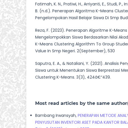
Fatimah, K. N., Pratiwi, H., Arriyanti, E., Studi, P., 
B. (n.d.). Penerapan Algoritma K-Means Clust
Pengelompokan Hasil Belajar Siswa Di Smp Budi
Reza, F. (2023). Penerapan Algoritme K-Means
Mengelompokkan Siswa Berdasarkan Nilai Aka
K-Means Clustering Algorithm To Group Stud
Value In Smp Negeri. 2(September), 530
Saputra, E. A., & Nataliani, Y. (2021). Analisis 
Siswa untuk Menentukan Siswa Berprestasi 
Clustering K-Means. 3(3), 424â€“439.
Most read articles by the same author
Bambang Irwansyah,
PENERAPAN METODE ANALY
PENYUSUTAN INVENTORI ASET PADA KANTOR BA