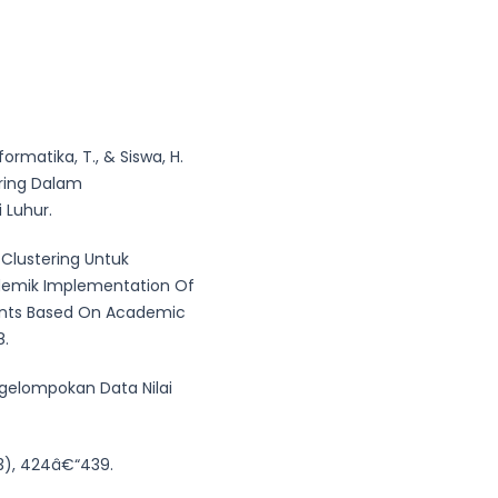
Informatika, T., & Siswa, H.
ering Dalam
 Luhur.
 Clustering Untuk
demik Implementation Of
ents Based On Academic
8.
Pengelompokan Data Nilai
3), 424â€“439.