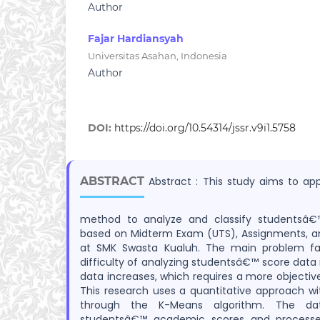
Author
Fajar Hardiansyah
Universitas Asahan, Indonesia
Author
DOI:
https://doi.org/10.54314/jssr.v9i1.5758
ABSTRACT
Abstract : This study aims to ap
method to analyze and classify studentsâ
based on Midterm Exam (UTS), Assignments, an
at SMK Swasta Kualuh. The main problem fa
difficulty of analyzing studentsâ€™ score dat
data increases, which requires a more objecti
This research uses a quantitative approach w
through the K-Means algorithm. The da
studentsâ€™ academic scores and processe