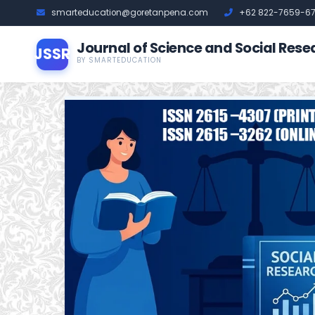
smarteducation@goretanpena.com
+62 822-7659-6
Journal of Science and Social Rese
JSSR
BY SMARTEDUCATION