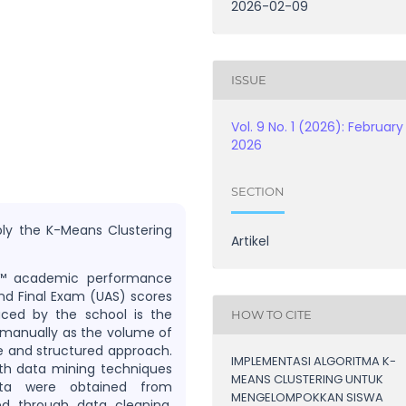
2026-02-09
ISSUE
Vol. 9 No. 1 (2026): February
2026
SECTION
ply the K-Means Clustering
Artikel
€™ academic performance
d Final Exam (UAS) scores
ced by the school is the
HOW TO CITE
a manually as the volume of
ve and structured approach.
IMPLEMENTASI ALGORITMA K-
ith data mining techniques
MEANS CLUSTERING UNTUK
ta were obtained from
MENGELOMPOKKAN SISWA
d through data cleaning,