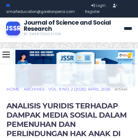
Login
smarteducation@goretanpena.com
Register
Journal of Science and Social
JSSR
Research
BY SMARTEDUCATION
HOME
/
ARCHIVES
/
VOL. 9 NO. 2 (2026): APRIL 2026
/
Artikel
ANALISIS YURIDIS TERHADAP
DAMPAK MEDIA SOSIAL DALAM
PEMENUHAN DAN
PERLINDUNGAN HAK ANAK DI