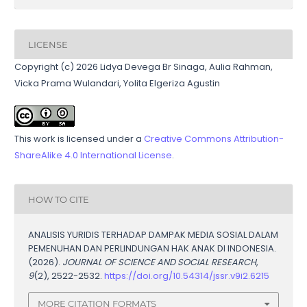
LICENSE
Copyright (c) 2026 Lidya Devega Br Sinaga, Aulia Rahman,
Vicka Prama Wulandari, Yolita Elgeriza Agustin
This work is licensed under a
Creative Commons Attribution-
ShareAlike 4.0 International License
.
HOW TO CITE
ANALISIS YURIDIS TERHADAP DAMPAK MEDIA SOSIAL DALAM
PEMENUHAN DAN PERLINDUNGAN HAK ANAK DI INDONESIA.
(2026).
JOURNAL OF SCIENCE AND SOCIAL RESEARCH
,
9
(2), 2522-2532.
https://doi.org/10.54314/jssr.v9i2.6215
MORE CITATION FORMATS