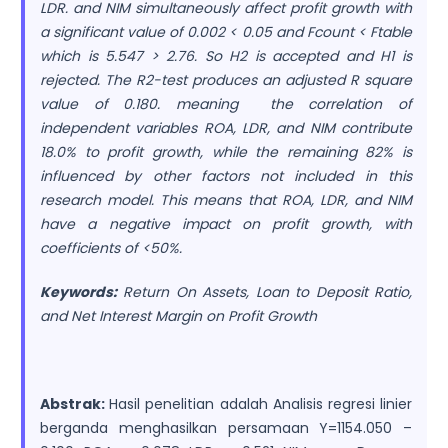
LDR. and NIM simultaneously affect profit growth with
a significant value of 0.002 < 0.05 and Fcount < Ftable
which is 5.547 > 2.76. So H2 is accepted and H1 is
rejected. The R2-test produces an adjusted R square
value of 0.180. meaning the correlation of
independent variables ROA, LDR, and NIM contribute
18.0% to profit growth, while the remaining 82% is
influenced by other factors not included in this
research model. This means that ROA, LDR, and NIM
have a negative impact on profit growth, with
coefficients of <50%.
Keywords:
Return On Assets, Loan to Deposit Ratio,
and Net Interest Margin on Profit Growth
Abstrak:
Hasil penelitian adalah Analisis regresi linier
berganda menghasilkan persamaan Y=1154.050 –