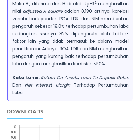
2
Maka H
diterima dan H
ditolak. Uji-R
menghasilkan
2
1
nilai
adjusted R square
adalah 0.180. artinya. korelasi
variabel independen ROA. LDR. dan NIM memberikan
pengaruh sebesar 18.0% terhadap pertumbuhan laba
sedangkan sisanya 82% dipengaruhi oleh faktor-
faktor lain yang tidak termasuk ke dalam model
penelitian ini. Artinya. ROA. LDR dan NIM menghasilkan
pengaruh yang kurang baik terhadap pertumbuhan
laba dengan menghasilkan koefisien <50%.
Kata kunci:
Return On Assets
,
Loan To Deposit Ratio
,
Dan
Net Interest Margin
Terhadap Pertumbuhan
Laba
DOWNLOADS