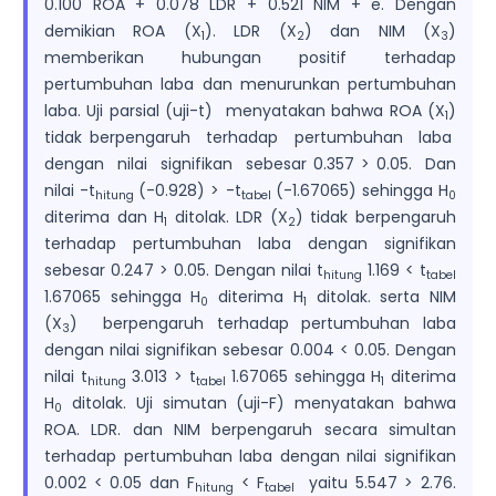
0.100 ROA + 0.078 LDR + 0.521 NIM + e. Dengan
demikian ROA (X
). LDR (X
) dan NIM (X
)
1
2
3
memberikan hubungan positif terhadap
pertumbuhan laba dan menurunkan pertumbuhan
laba. Uji parsial (uji-t) menyatakan bahwa ROA (X
)
1
tidak berpengaruh terhadap pertumbuhan laba
dengan nilai signifikan sebesar 0.357 > 0.05. Dan
nilai -t
(-0.928) > -t
(-1.67065) sehingga H
hitung
tabel
0
diterima dan H
ditolak. LDR (X
) tidak berpengaruh
1
2
terhadap pertumbuhan laba dengan signifikan
sebesar 0.247 > 0.05. Dengan nilai t
1.169 < t
hitung
tabel
1.67065 sehingga H
diterima H
ditolak. serta NIM
0
1
(X
) berpengaruh terhadap pertumbuhan laba
3
dengan nilai signifikan sebesar 0.004 < 0.05. Dengan
nilai t
3.013 > t
1.67065 sehingga H
diterima
hitung
tabel
1
H
ditolak. Uji simutan (uji-F) menyatakan bahwa
0
ROA. LDR. dan NIM berpengaruh secara simultan
terhadap pertumbuhan laba dengan nilai signifikan
0.002 < 0.05 dan F
< F
yaitu 5.547 > 2.76.
hitung
tabel