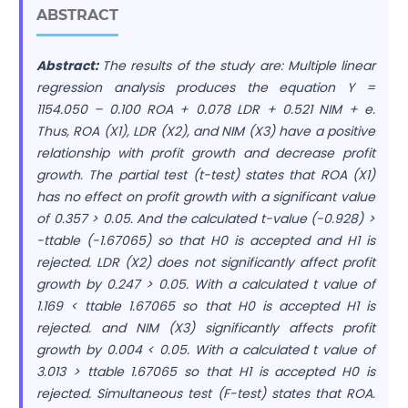
ABSTRACT
Abstract:
The results of the study are: Multiple linear
regression analysis produces the equation Y =
1154.050 – 0.100 ROA + 0.078 LDR + 0.521 NIM + e.
Thus, ROA (X1), LDR (X2), and NIM (X3) have a positive
relationship with profit growth and decrease profit
growth. The partial test (t-test) states that ROA (X1)
has no effect on profit growth with a significant value
of 0.357 > 0.05. And the calculated t-value (-0.928) >
-ttable (-1.67065) so that H0 is accepted and H1 is
rejected. LDR (X2) does not significantly affect profit
growth by 0.247 > 0.05. With a calculated t value of
1.169 < ttable 1.67065 so that H0 is accepted H1 is
rejected. and NIM (X3) significantly affects profit
growth by 0.004 < 0.05. With a calculated t value of
3.013 > ttable 1.67065 so that H1 is accepted H0 is
rejected. Simultaneous test (F-test) states that ROA.