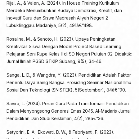
Rijal, A., & Valen, A. (2024). In House Training Kurikulum
Merdeka Menumbuhkan Budaya Demokrasi, Kreatif, dan
Inovatif Guru dan Siswa Madrasah Aliyah Negeri 2
Lubuklinggau. Madaniya, 5(2), 491â€“498.
Rosalina, M., & Sanoto, H. (2023). Upaya Peningkatan
Kreativitas Siswa Dengan Model Project Based Learning
Pelajaran Seni Rupa Kelas II di SD Negeri Pulutan 02. Didaktik:
Jurnal Ilmiah PGSD STKIP Subang, 9(5), 34-46.
Sanga, L. D., & Wangdra, Y. (2023). Pendidikan Adalah Faktor
Penentu Daya Saing Bangsa. Prosiding Seminar Nasional Ilmu
Sosial Dan Teknologi (SNISTEK), 5(September), 84â€“90.
Savira, L. (2024). Peran Guru Pada Transformasi Pendidikan
Dalam Menyongsong Generasi Emas 2045. Al-Madaris Jurnal
Pendidikan Dan Studi Keislaman, 4(2), 28â€“36.
Setyorini, E. A., Ekowati, D. W., & Febriyanti, F. (2023).