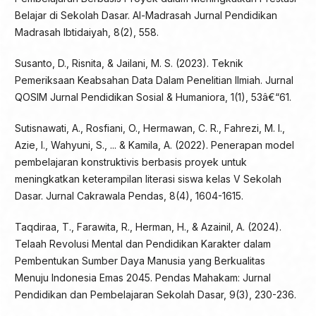
Belajar di Sekolah Dasar. Al-Madrasah Jurnal Pendidikan
Madrasah Ibtidaiyah, 8(2), 558.
Susanto, D., Risnita, & Jailani, M. S. (2023). Teknik
Pemeriksaan Keabsahan Data Dalam Penelitian Ilmiah. Jurnal
QOSIM Jurnal Pendidikan Sosial & Humaniora, 1(1), 53â€“61.
Sutisnawati, A., Rosfiani, O., Hermawan, C. R., Fahrezi, M. I.,
Azie, I., Wahyuni, S., ... & Kamila, A. (2022). Penerapan model
pembelajaran konstruktivis berbasis proyek untuk
meningkatkan keterampilan literasi siswa kelas V Sekolah
Dasar. Jurnal Cakrawala Pendas, 8(4), 1604-1615.
Taqdiraa, T., Farawita, R., Herman, H., & Azainil, A. (2024).
Telaah Revolusi Mental dan Pendidikan Karakter dalam
Pembentukan Sumber Daya Manusia yang Berkualitas
Menuju Indonesia Emas 2045. Pendas Mahakam: Jurnal
Pendidikan dan Pembelajaran Sekolah Dasar, 9(3), 230-236.