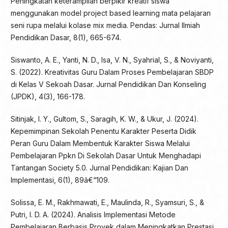
Peningkatan keterampilan berpikir kreatif siswa
menggunakan model project based learning mata pelajaran
seni rupa melalui kolase mix media. Pendas: Jurnal Ilmiah
Pendidikan Dasar, 8(1), 665-674.
Siswanto, A. E., Yanti, N. D., Isa, V. N., Syahrial, S., & Noviyanti,
S. (2022). Kreativitas Guru Dalam Proses Pembelajaran SBDP
di Kelas V Sekoah Dasar. Jurnal Pendidikan Dan Konseling
(JPDK), 4(3), 166-178.
Sitinjak, I. Y., Gultom, S., Saragih, K. W., & Ukur, J. (2024).
Kepemimpinan Sekolah Penentu Karakter Peserta Didik
Peran Guru Dalam Membentuk Karakter Siswa Melalui
Pembelajaran Ppkn Di Sekolah Dasar Untuk Menghadapi
Tantangan Society 5.0. Jurnal Pendidikan: Kajian Dan
Implementasi, 6(1), 89â€“109.
Solissa, E. M., Rakhmawati, E., Maulinda, R., Syamsuri, S., &
Putri, I. D. A. (2024). Analisis Implementasi Metode
Pembelajaran Berbasis Proyek dalam Meningkatkan Prestasi