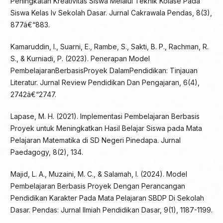
Peningkatan Kreativitas Siswa Melalui Teknik Kolase Pada
Siswa Kelas Iv Sekolah Dasar. Jurnal Cakrawala Pendas, 8(3),
877â€“883.
Kamaruddin, I., Suarni, E., Rambe, S., Sakti, B. P., Rachman, R.
S., & Kurniadi, P. (2023). Penerapan Model
PembelajaranBerbasisProyek DalamPendidikan: Tinjauan
Literatur. Jurnal Review Pendidikan Dan Pengajaran, 6(4),
2742â€“2747.
Lapase, M. H. (2021). Implementasi Pembelajaran Berbasis
Proyek untuk Meningkatkan Hasil Belajar Siswa pada Mata
Pelajaran Matematika di SD Negeri Pinedapa. Jurnal
Paedagogy, 8(2), 134.
Majid, L. A., Muzaini, M. C., & Salamah, I. (2024). Model
Pembelajaran Berbasis Proyek Dengan Perancangan
Pendidikan Karakter Pada Mata Pelajaran SBDP Di Sekolah
Dasar. Pendas: Jurnal Ilmiah Pendidikan Dasar, 9(1), 1187-1199.