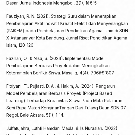
Dasar. Jurnal Indonesia Mengabdi, 2(1), 1â€“5.
Fauziyah, R. N. (2021). Strategi Guru dalam Menerapkan
Pembelajaran Aktif Inovatif Kreatif Efektif dan Menyenangkan
(PAIKEM) pada Pembelajaran Pendidikan Agama Islam di SDN
X Astanaanyar Kota Bandung. Jurnal Riset Pendidikan Agama
Islam, 120-126.
Fazillah, O., & Nisa, S. (2024). Implementasi Model
Pembelajaran Berbasis Proyek dalam Meningkatkan
Keterampilan Berfikir Siswa. Masaliq, 4(4), 796â€“807.
Fitriyani, T., Pujiasti, D. A., & Hakim, A. (2024). Pengaruh
Model Pembelajaran Berbasis Proyek (Project Based
Learning) Terhadap Kreativitas Siswa Pada Mata Pelajaran
Seni Rupa Materi KerajinanTangan Dari Tulang Daun SDN 07
Regol. Bale Aksara, 5(1), 1-14.
Julfatujahra, Luthfi Hamdani Maula, & Iis Nurasiah. (2022).