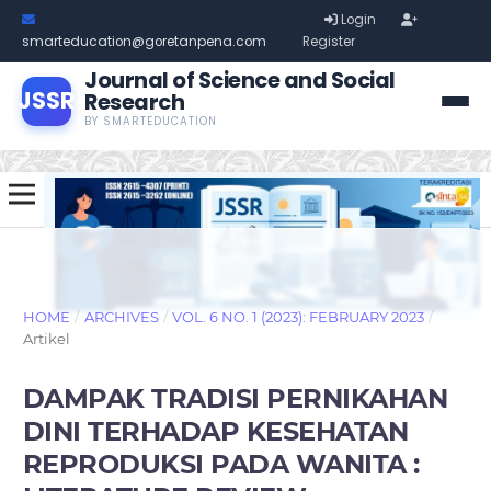
Login
smarteducation@goretanpena.com
Register
Journal of Science and Social
JSSR
Research
BY SMARTEDUCATION
HOME
/
ARCHIVES
/
VOL. 6 NO. 1 (2023): FEBRUARY 2023
/
Artikel
DAMPAK TRADISI PERNIKAHAN
DINI TERHADAP KESEHATAN
REPRODUKSI PADA WANITA :