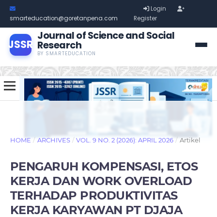
Login
smarteducation@goretanpena.com
Register
Journal of Science and Social
JSSR
Research
BY SMARTEDUCATION
HOME
/
ARCHIVES
/
VOL. 9 NO. 2 (2026): APRIL 2026
/
Artikel
PENGARUH KOMPENSASI, ETOS
KERJA DAN WORK OVERLOAD
TERHADAP PRODUKTIVITAS
KERJA KARYAWAN PT DJAJA