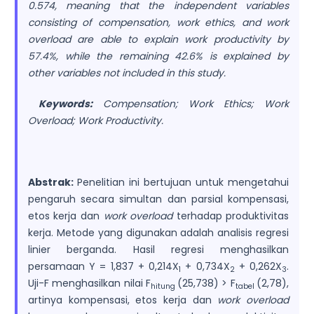
0.574, meaning that the independent variables
consisting of compensation, work ethics, and work
overload are able to explain work productivity by
57.4%, while the remaining 42.6% is explained by
other variables not included in this study.
Keywords:
Compensation; Work Ethics; Work
Overload; Work Productivity.
Abstrak:
Penelitian ini bertujuan untuk mengetahui
pengaruh secara simultan dan parsial kompensasi,
etos kerja dan
work overload
terhadap produktivitas
kerja. Metode yang digunakan adalah analisis regresi
linier berganda. Hasil regresi menghasilkan
persamaan Y = 1,837 + 0,214X
+ 0,734X
+ 0,262X
.
1
2
3
Uji-F menghasilkan nilai F
(25,738) > F
(2,78),
hitung
tabel
artinya kompensasi, etos kerja dan
work overload