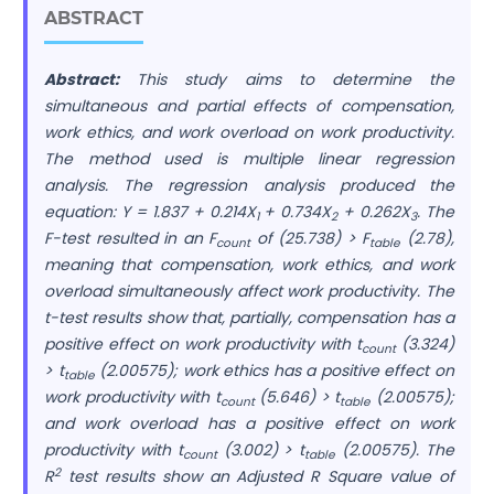
ABSTRACT
Abstract:
This study aims to determine the
simultaneous and partial effects of compensation,
work ethics, and work overload on work productivity.
The method used is multiple linear regression
analysis. The regression analysis produced the
equation: Y = 1.837 + 0.214X
+ 0.734X
+ 0.262X
. The
1
2
3
F-test resulted in an F
of (25.738) > F
(2.78),
count
table
meaning that compensation, work ethics, and work
overload simultaneously affect work productivity. The
t-test results show that, partially, compensation has a
positive effect on work productivity with t
(3.324)
count
> t
(2.00575); work ethics has a positive effect on
table
work productivity with t
(5.646) > t
(2.00575);
count
table
and work overload has a positive effect on work
productivity with t
(3.002) > t
(2.00575). The
count
table
2
R
test results show an Adjusted R Square value of