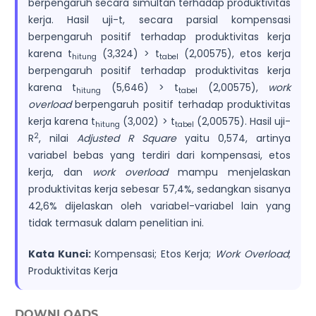
berpengaruh secara simultan terhadap produktivitas
kerja. Hasil uji-t, secara parsial kompensasi
berpengaruh positif terhadap produktivitas kerja
karena t
(3,324) > t
(2,00575), etos kerja
hitung
tabel
berpengaruh positif terhadap produktivitas kerja
karena t
(5,646) > t
(2,00575),
work
hitung
tabel
overload
berpengaruh positif terhadap produktivitas
kerja karena t
(3,002) > t
(2,00575). Hasil uji-
hitung
tabel
2
R
, nilai
Adjusted R Square
yaitu 0,574, artinya
variabel bebas yang terdiri dari kompensasi, etos
kerja, dan
work overload
mampu menjelaskan
produktivitas kerja sebesar 57,4%, sedangkan sisanya
42,6% dijelaskan oleh variabel-variabel lain yang
tidak termasuk dalam penelitian ini.
Kata Kunci:
Kompensasi; Etos Kerja;
Work Overload
;
Produktivitas Kerja
DOWNLOADS