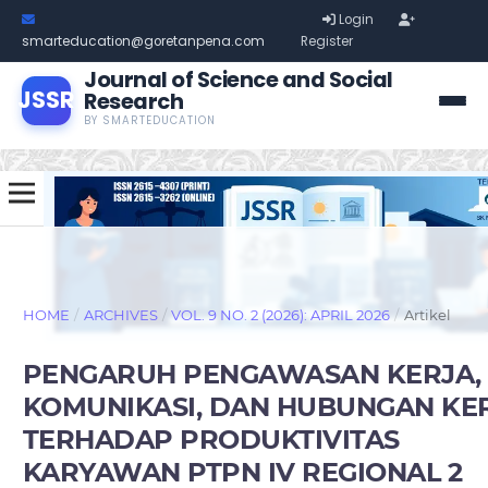
Login
smarteducation@goretanpena.com
Register
Journal of Science and Social
JSSR
Research
BY SMARTEDUCATION
HOME
/
ARCHIVES
/
VOL. 9 NO. 2 (2026): APRIL 2026
/
Artikel
PENGARUH PENGAWASAN KERJA,
KOMUNIKASI, DAN HUBUNGAN KE
TERHADAP PRODUKTIVITAS
KARYAWAN PTPN IV REGIONAL 2