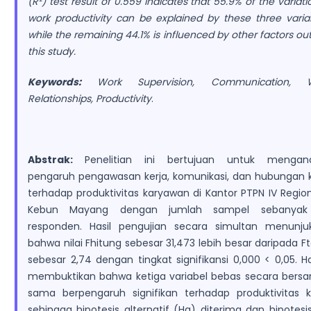
(R²) test result of 0.559 indicates that 55.9% of the variati
work productivity can be explained by these three variab
while the remaining 44.1% is influenced by other factors ou
this study.
Keywords:
Work Supervision, Communication, W
Relationships, Productivity
.
Abstrak:
Penelitian ini bertujuan untuk menganal
pengaruh pengawasan kerja, komunikasi, dan hubungan k
terhadap produktivitas karyawan di Kantor PTPN IV Region
Kebun Mayang dengan jumlah sampel sebanyak
responden. Hasil pengujian secara simultan menunju
bahwa nilai Fhitung sebesar 31,473 lebih besar daripada F
sebesar 2,74 dengan tingkat signifikansi 0,000 < 0,05. Ha
membuktikan bahwa ketiga variabel bebas secara bers
sama berpengaruh signifikan terhadap produktivitas ke
sehingga hipotesis alternatif (Ha) diterima dan hipotesi