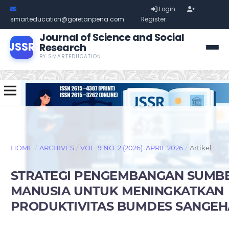
Login
smarteducation@goretanpena.com
Register
Journal of Science and Social
JSSR
Research
BY SMARTEDUCATION
HOME
/
ARCHIVES
/
VOL. 9 NO. 2 (2026): APRIL 2026
/
Artikel
STRATEGI PENGEMBANGAN SUMB
MANUSIA UNTUK MENINGKATKAN
PRODUKTIVITAS BUMDES SANGE