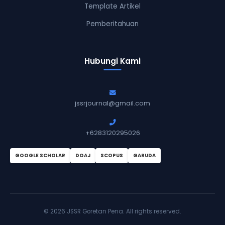
Template Artikel
Pemberitahuan
Hubungi Kami
jssrjournal@gmail.com
+6283120295026
GOOGLE SCHOLAR
DOAJ
SCOPUS
GARUDA
©
2026 JSSR Goretan Pena. All rights reserved.