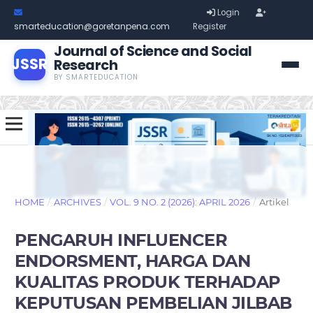
Login
smarteducation@goretanpena.com
Register
Journal of Science and Social
JSSR
Research
BY SMARTEDUCATION
HOME
/
ARCHIVES
/
VOL. 9 NO. 2 (2026): APRIL 2026
/
Artikel
PENGARUH INFLUENCER
ENDORSMENT, HARGA DAN
KUALITAS PRODUK TERHADAP
KEPUTUSAN PEMBELIAN JILBAB