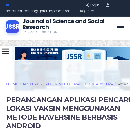
Login
smarteducation@goretanpena.com
Register
Journal of Science and Social
JSSR
Research
BY SMARTEDUCATION
HOME
/
ARCHIVES
/
VOL. 7 NO. 1 (2024): FEBRUARY 2024
/
Artikel
PERANCANGAN APLIKASI PENCAR
LOKASI VAKSIN MENGGUNAKAN
METODE HAVERSINE BERBASIS
ANDROID