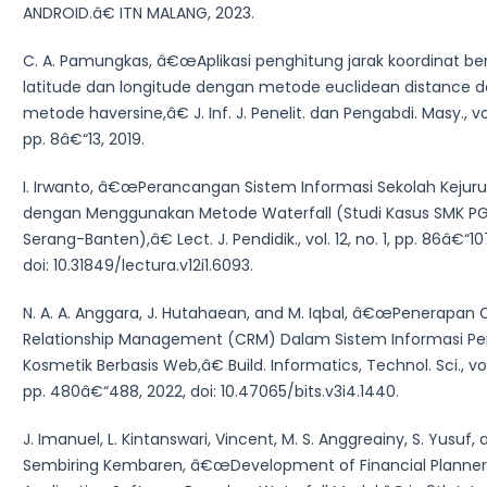
ANDROID.â€ ITN MALANG, 2023.
C. A. Pamungkas, â€œAplikasi penghitung jarak koordinat be
latitude dan longitude dengan metode euclidean distance 
metode haversine,â€ J. Inf. J. Penelit. dan Pengabdi. Masy., vol.
pp. 8â€“13, 2019.
I. Irwanto, â€œPerancangan Sistem Informasi Sekolah Kejur
dengan Menggunakan Metode Waterfall (Studi Kasus SMK PGR
Serang-Banten),â€ Lect. J. Pendidik., vol. 12, no. 1, pp. 86â€“107
doi: 10.31849/lectura.v12i1.6093.
N. A. A. Anggara, J. Hutahaean, and M. Iqbal, â€œPenerapan
Relationship Management (CRM) Dalam Sistem Informasi Pe
Kosmetik Berbasis Web,â€ Build. Informatics, Technol. Sci., vol.
pp. 480â€“488, 2022, doi: 10.47065/bits.v3i4.1440.
J. Imanuel, L. Kintanswari, Vincent, M. S. Anggreainy, S. Yusuf, a
Sembiring Kembaren, â€œDevelopment of Financial Planner