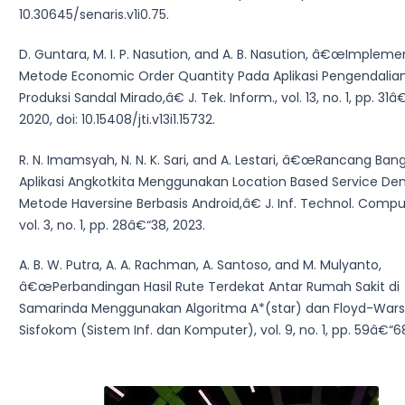
10.30645/senaris.v1i0.75.
D. Guntara, M. I. P. Nasution, and A. B. Nasution, â€œImpleme
Metode Economic Order Quantity Pada Aplikasi Pengendalia
Produksi Sandal Mirado,â€ J. Tek. Inform., vol. 13, no. 1, pp. 31â
2020, doi: 10.15408/jti.v13i1.15732.
R. N. Imamsyah, N. N. K. Sari, and A. Lestari, â€œRancang Ban
Aplikasi Angkotkita Menggunakan Location Based Service De
Metode Haversine Berbasis Android,â€ J. Inf. Technol. Comput.
vol. 3, no. 1, pp. 28â€“38, 2023.
A. B. W. Putra, A. A. Rachman, A. Santoso, and M. Mulyanto,
â€œPerbandingan Hasil Rute Terdekat Antar Rumah Sakit di
Samarinda Menggunakan Algoritma A*(star) dan Floyd-Warsh
Sisfokom (Sistem Inf. dan Komputer), vol. 9, no. 1, pp. 59â€“6