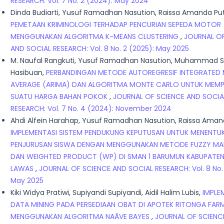
RESEARCH: Vol. 7 No. 2 (2024): May 2024
Dinda Budiarti, Yusuf Ramadhan Nasution, Raissa Amanda Putr
PEMETAAN KRIMINOLOGI TERHADAP PENCURIAN SEPEDA MOTOR
MENGGUNAKAN ALGORITMA K-MEANS CLUSTERING
,
JOURNAL OF
AND SOCIAL RESEARCH: Vol. 8 No. 2 (2025): May 2025
M. Naufal Rangkuti, Yusuf Ramadhan Nasution, Muhammad S
Hasibuan,
PERBANDINGAN METODE AUTOREGRESIF INTEGRATED
AVERAGE (ARIMA) DAN ALGORITMA MONTE CARLO UNTUK MEMPR
SUATU HARGA BAHAN POKOK
,
JOURNAL OF SCIENCE AND SOCIA
RESEARCH: Vol. 7 No. 4 (2024): November 2024
Ahdi Alfein Harahap, Yusuf Ramadhan Nasution, Raissa Amand
IMPLEMENTASI SISTEM PENDUKUNG KEPUTUSAN UNTUK MENENTU
PENJURUSAN SISWA DENGAN MENGGUNAKAN METODE FUZZY M
DAN WEIGHTED PRODUCT (WP) DI SMAN 1 BARUMUN KABUPATE
LAWAS
,
JOURNAL OF SCIENCE AND SOCIAL RESEARCH: Vol. 8 No. 
May 2025
Kiki Widya Pratiwi, Supiyandi Supiyandi, Aidil Halim Lubis,
IMPLE
DATA MINING PADA PERSEDIAAN OBAT DI APOTEK RITONGA FAR
MENGGUNAKAN ALGORITMA NAÃVE BAYES
,
JOURNAL OF SCIENC