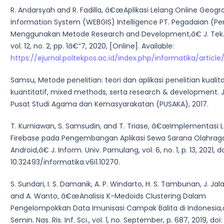
R. Andarsyah and R. Fadilla, â€œAplikasi Lelang Online Geogr
Information System (WEBGIS) Intelligence PT. Pegadaian (Pe
Menggunakan Metode Research and Development,â€ J. Tek. 
vol. 12, no. 2, pp. 1â€“7, 2020, [Online]. Available:
https://ejurnal.poltekpos.ac.id/index.php/informatika/articl
Samsu, Metode penelitian: teori dan aplikasi penelitian kualitat
kuantitatif, mixed methods, serta research & development. 
Pusat Studi Agama dan Kemasyarakatan (PUSAKA), 2017.
T. Kurniawan, S. Samsudin, and T. Triase, â€œImplementasi
Firebase pada Pengembangan Aplikasi Sewa Sarana Olahraga
Android,â€ J. Inform. Univ. Pamulang, vol. 6, no. 1, p. 13, 2021, do
10.32493/informatika.v6i1.10270.
S. Sundari, I. S. Damanik, A. P. Windarto, H. S. Tambunan, J. Jal
and A. Wanto, â€œAnalisis K-Medoids Clustering Dalam
Pengelompokkan Data Imunisasi Campak Balita di Indonesia,
Semin. Nas. Ris. Inf. Sci., vol. 1, no. September, p. 687, 2019, doi: