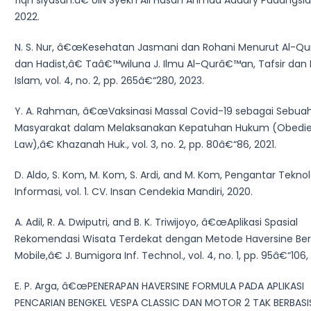
fiqh siyasah.â€ UIN Syekh Ali Hasan Ahmad Addary Padangsi
2022.
N. S. Nur, â€œKesehatan Jasmani dan Rohani Menurut Al-Q
dan Hadist,â€ Taâ€™wiluna J. Ilmu Al-Qurâ€™an, Tafsir dan 
Islam, vol. 4, no. 2, pp. 265â€“280, 2023.
Y. A. Rahman, â€œVaksinasi Massal Covid-19 sebagai Sebua
Masyarakat dalam Melaksanakan Kepatuhan Hukum (Obedi
Law),â€ Khazanah Huk., vol. 3, no. 2, pp. 80â€“86, 2021.
D. Aldo, S. Kom, M. Kom, S. Ardi, and M. Kom, Pengantar Teknol
Informasi, vol. 1. CV. Insan Cendekia Mandiri, 2020.
A. Adil, R. A. Dwiputri, and B. K. Triwijoyo, â€œAplikasi Spasial
Rekomendasi Wisata Terdekat dengan Metode Haversine Ber
Mobile,â€ J. Bumigora Inf. Technol., vol. 4, no. 1, pp. 95â€“106,
E. P. Arga, â€œPENERAPAN HAVERSINE FORMULA PADA APLIKASI
PENCARIAN BENGKEL VESPA CLASSIC DAN MOTOR 2 TAK BERBASI