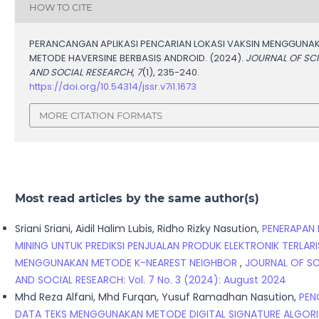
HOW TO CITE
PERANCANGAN APLIKASI PENCARIAN LOKASI VAKSIN MENGGUNA
METODE HAVERSINE BERBASIS ANDROID. (2024).
JOURNAL OF SC
AND SOCIAL RESEARCH
,
7
(1), 235-240.
https://doi.org/10.54314/jssr.v7i1.1673
MORE CITATION FORMATS
Most read articles by the same author(s)
Sriani Sriani, Aidil Halim Lubis, Ridho Rizky Nasution,
PENERAPAN
MINING UNTUK PREDIKSI PENJUALAN PRODUK ELEKTRONIK TERLARI
MENGGUNAKAN METODE K-NEAREST NEIGHBOR
,
JOURNAL OF SC
AND SOCIAL RESEARCH: Vol. 7 No. 3 (2024): August 2024
Mhd Reza Alfani, Mhd Furqan, Yusuf Ramadhan Nasution,
PEN
DATA TEKS MENGGUNAKAN METODE DIGITAL SIGNATURE ALGOR