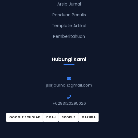
Arsip Jurnal
Panduan Penulis
Template Artikel
Pemberitahuan
Hubungi Kami
jssrjournal@gmail.com
+6283120295026
GOOGLE SCHOLAR
DOAJ
SCOPUS
GARUDA