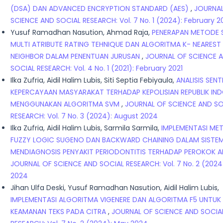
(DSA) DAN ADVANCED ENCRYPTION STANDARD (AES)
,
JOURNA
SCIENCE AND SOCIAL RESEARCH: Vol. 7 No. 1 (2024): February 
Yusuf Ramadhan Nasution, Ahmad Raja,
PENERAPAN METODE 
MULTI ATRIBUTE RATING TEHNIQUE DAN ALGORITMA K- NEAREST
NEIGHBOR DALAM PENENTUAN JURUSAN
,
JOURNAL OF SCIENCE 
SOCIAL RESEARCH: Vol. 4 No. 1 (2021): February 2021
Ilka Zufria, Aidil Halim Lubis, Siti Septia Febiyaula,
ANALISIS SEN
KEPERCAYAAN MASYARAKAT TERHADAP KEPOLISIAN REPUBLIK IND
MENGGUNAKAN ALGORITMA SVM
,
JOURNAL OF SCIENCE AND SO
RESEARCH: Vol. 7 No. 3 (2024): August 2024
Ilka Zufria, Aidil Halim Lubis, Sarmila Sarmila,
IMPLEMENTASI ME
FUZZY LOGIC SUGENO DAN BACKWARD CHAINING DALAM SISTE
MENDIAGNOSIS PENYAKIT PERIODONTITIS TERHADAP PEROKOK A
JOURNAL OF SCIENCE AND SOCIAL RESEARCH: Vol. 7 No. 2 (2024
2024
Jihan Ulfa Deski, Yusuf Ramadhan Nasution, Aidil Halim Lubis,
IMPLEMENTASI ALGORITMA VIGENERE DAN ALGORITMA F5 UNTUK
KEAMANAN TEKS PADA CITRA
,
JOURNAL OF SCIENCE AND SOCIA