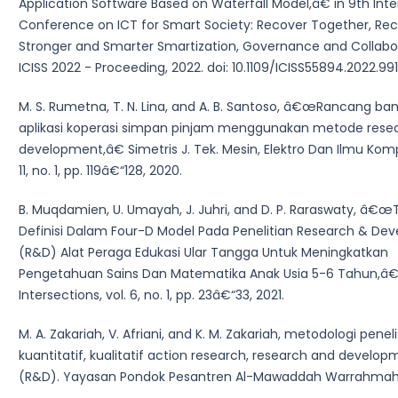
Application Software Based on Waterfall Model,â€ in 9th Inte
Conference on ICT for Smart Society: Recover Together, Re
Stronger and Smarter Smartization, Governance and Collabor
ICISS 2022 - Proceeding, 2022. doi: 10.1109/ICISS55894.2022.99
M. S. Rumetna, T. N. Lina, and A. B. Santoso, â€œRancang ba
aplikasi koperasi simpan pinjam menggunakan metode rese
development,â€ Simetris J. Tek. Mesin, Elektro Dan Ilmu Kompu
11, no. 1, pp. 119â€“128, 2020.
B. Muqdamien, U. Umayah, J. Juhri, and D. P. Raraswaty, â€
Definisi Dalam Four-D Model Pada Penelitian Research & De
(R&D) Alat Peraga Edukasi Ular Tangga Untuk Meningkatkan
Pengetahuan Sains Dan Matematika Anak Usia 5-6 Tahun,â
Intersections, vol. 6, no. 1, pp. 23â€“33, 2021.
M. A. Zakariah, V. Afriani, and K. M. Zakariah, metodologi peneli
kuantitatif, kualitatif action research, research and develop
(R&D). Yayasan Pondok Pesantren Al-Mawaddah Warrahmah,