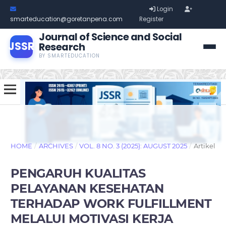
Login
smarteducation@goretanpena.com
Register
Journal of Science and Social
JSSR
Research
BY SMARTEDUCATION
HOME
/
ARCHIVES
/
VOL. 8 NO. 3 (2025): AUGUST 2025
/
Artikel
PENGARUH KUALITAS
PELAYANAN KESEHATAN
TERHADAP WORK FULFILLMENT
MELALUI MOTIVASI KERJA