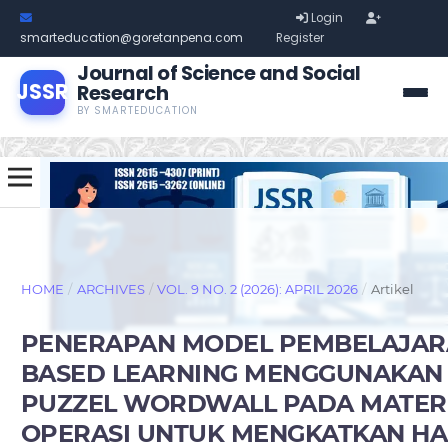
Login
smarteducation@goretanpena.com
Register
Journal of Science and Social
JSSR
Research
BY SMARTEDUCATION
HOME
/
ARCHIVES
/
VOL. 9 NO. 2 (2026): APRIL 2026
/
Artikel
PENERAPAN MODEL PEMBELAJAR
BASED LEARNING MENGGUNAKAN
PUZZEL WORDWALL PADA MATERI
OPERASI UNTUK MENGKATKAN HA