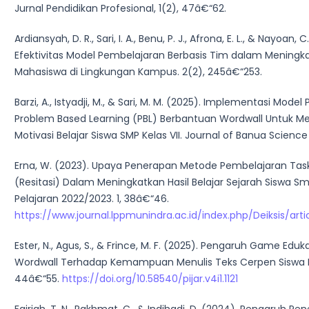
Jurnal Pendidikan Profesional, 1(2), 47â€“62.
Ardiansyah, D. R., Sari, I. A., Benu, P. J., Afrona, E. L., & Nayoan, C
Efektivitas Model Pembelajaran Berbasis Tim dalam Meningka
Mahasiswa di Lingkungan Kampus. 2(2), 245â€“253.
Barzi, A., Istyadji, M., & Sari, M. M. (2025). Implementasi Mode
Problem Based Learning (PBL) Berbantuan Wordwall Untuk M
Motivasi Belajar Siswa SMP Kelas VII. Journal of Banua Science
Erna, W. (2023). Upaya Penerapan Metode Pembelajaran Tas
(Resitasi) Dalam Meningkatkan Hasil Belajar Sejarah Siswa 
Pelajaran 2022/2023. 1, 38â€“46.
https://www.journal.lppmunindra.ac.id/index.php/Deiksis/art
Ester, N., Agus, S., & Frince, M. F. (2025). Pengaruh Game Eduka
Wordwall Terhadap Kemampuan Menulis Teks Cerpen Siswa Ke
44â€“55.
https://doi.org/10.58540/pijar.v4i1.1121