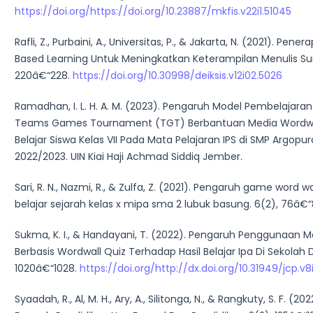
https://doi.org/https://doi.org/10.23887/mkfis.v22i1.51045
Rafli, Z., Purbaini, A., Universitas, P., & Jakarta, N. (2021). Pe
Based Learning Untuk Meningkatkan Keterampilan Menulis Surat
220â€“228.
https://doi.org/10.30998/deiksis.v12i02.5026
Ramadhan, I. L. H. A. M. (2023). Pengaruh Model Pembelajaran
Teams Games Tournament (TGT) Berbantuan Media Wordwal
Belajar Siswa Kelas VII Pada Mata Pelajaran IPS di SMP Argopu
2022/2023. UIN Kiai Haji Achmad Siddiq Jember.
Sari, R. N., Nazmi, R., & Zulfa, Z. (2021). Pengaruh game word w
belajar sejarah kelas x mipa sma 2 lubuk basung. 6(2), 76â€“
Sukma, K. I., & Handayani, T. (2022). Pengaruh Penggunaan Me
Berbasis Wordwall Quiz Terhadap Hasil Belajar Ipa Di Sekolah 
1020â€“1028.
https://doi.org/http://dx.doi.org/10.31949/jcp.v8
Syaadah, R., Al, M. H., Ary, A., Silitonga, N., & Rangkuty, S. F. (2