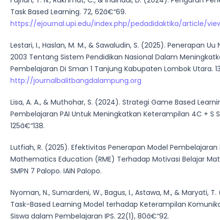
Fajriah, T. N., Rakhmat, C., & Indihadi, D. (2024). Pengaruh 
Task Based Learning. 72, 62â€“69.
https://ejournal.upi.edu/index.php/pedadidaktika/article/vi
Lestari, I., Haslan, M. M., & Sawaludin, S. (2025). Penerapan 
2003 Tentang Sistem Pendidikan Nasional Dalam Meningkatk
Pembelajaran Di Sman 1 Tanjung Kabupaten Lombok Utara. 13(
http://journalbalitbangdalampung.org
Lisa, A. A., & Muthohar, S. (2024). Strategi Game Based Learn
Pembelajaran PAI Untuk Meningkatkan Keterampilan 4C + S Si
125â€“138.
Lutfiah, R. (2025). Efektivitas Penerapan Model Pembelajaran 
Mathematics Education (RME) Terhadap Motivasi Belajar Mat
SMPN 7 Palopo. IAIN Palopo.
Nyoman, N., Sumardeni, W., Bagus, I., Astawa, M., & Maryati, T
Task-Based Learning Model terhadap Keterampilan Komunika
Siswa dalam Pembelajaran IPS. 22(1), 80â€“92.