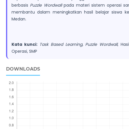
berbasis
Puzzle Wordwall
pada materi sistem operasi san
membantu dalam meningkatkan hasil belajar siswa kela
Medan.
Kata kunci:
Task Based Learning, Puzzle Wordwall
, Has
Operasi, SMP
DOWNLOADS