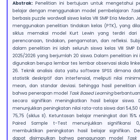
Abstrak:
Penelitian ini bertujuan untuk mengetahui p
belajar dengan menggunakan model pembelajaran
Tas
berbasis puzzle wordwall siswa kelas VIII SMP Eria Medan. Je
menggunakan penelitian tindakan kelas (PTK), yang dil
siklus memakai model Kurt Lewin yang terdiri dari
perencanaan, tindakan, pengamatan, dan refleksi. Subj
dalam penelitian ini ialah seluruh siswa kelas VIII SMP 
2025/2026 yang berjumlah 20 siswa. Dalam penelitian in
digunakan berupa lembar tes lembar observasi skala linke
26. Teknik analisis data yaitu software SPSS dimana da
statistik deskriptif dan interfensial, meliputi nilai mi
mean, dan standar deviasi. Sehingga hasil penelitian 
bahwa penerapan model
Task
Based Learning
berbantuan
secara signifikan meningkatkan hasil belajar siswa. 
menunjukkan peningkatan nilai rata-rata siswa dari 54,50 (
75,75 (siklus II). Ketuntasan belajar meningkat dari 15%
Paired Sample t-Test menunjukkan signifikansi 0
membuktikan peningkatan hasil belajar signifikan. D
dapat disimpulkan bahwa penggunaan model
Task 