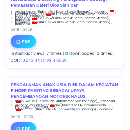
Pemasaran Galeri Ulos Sianipar
Anusa Anjani
(Universitas Katolik Santo Thomas)
, Indonesia
;
Novriadi Antonius Siagian
(Universitas Katolik Santo Thomas
Medan)
, Indonesia
;
Masdiana Sagala
(Universitas Katolik Santo Thomas Medan)
,
Indonesia
;
Romunas Damanik
(Universitas Katolik Santo Thomas Medan)
,
Indonesia
5418 – 5429
PDF
Abstract views: 7 times |
Downloaded: 0 times |
DOI :
10.54314/jssr.v9i4.6666
PENGALAMAN ANAK USIA DINI DALAM KEGIATAN
FINGER PAINTING SEBAGAI UPAYA
PENGEMBANGAN MOTORIK HALUS
Wajini Wajini
(Universitas Muhammadiyah Ponorogo)
, Indonesia
;
Ardhana Januar Mahardhani
(Universitas Muhammadiyah
Ponorogo)
, Indonesia
;
Siti Fatimah
(Universitas Muhammadiyah Ponorogo)
, Indonesia
5446 – 5455
PDF