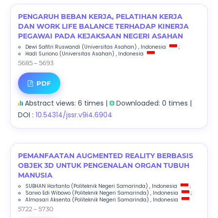
PENGARUH BEBAN KERJA, PELATIHAN KERJA
DAN WORK LIFE BALANCE TERHADAP KINERJA
PEGAWAI PADA KEJAKSAAN NEGERI ASAHAN
Dewi Safitri Ruswandi
(Universitas Asahan)
, Indonesia
;
Hadi Suriono
(Universitas Asahan)
, Indonesia
5685 – 5693
PDF
Abstract views: 6 times |
Downloaded: 0 times |
DOI :
10.54314/jssr.v9i4.6904
PEMANFAATAN AUGMENTED REALITY BERBASIS
OBJEK 3D UNTUK PENGENALAN ORGAN TUBUH
MANUSIA
SUBHAN Hartanto
(Politeknik Negeri Samarinda)
, Indonesia
;
Sarwo Edi Wibowo
(Politeknik Negeri Samarinda)
, Indonesia
;
Almasari Aksenta
(Politeknik Negeri Samarinda)
, Indonesia
5722 – 5730