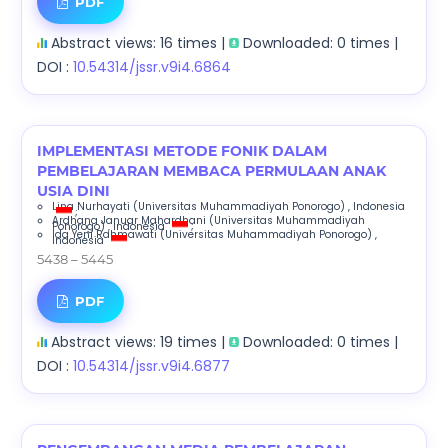
PDF
Abstract views: 16 times |
Downloaded: 0 times |
DOI :
10.54314/jssr.v9i4.6864
IMPLEMENTASI METODE FONIK DALAM
PEMBELAJARAN MEMBACA PERMULAAN ANAK
USIA DINI
Lina Nurhayati
(Universitas Muhammadiyah Ponorogo)
, Indonesia
;
Ardhana Januar Mahardhani
(Universitas Muhammadiyah
Ponorogo)
, Indonesia
;
Ida Yeni Rahmawati
(Universitas Muhammadiyah Ponorogo)
,
Indonesia
5438 – 5445
PDF
Abstract views: 19 times |
Downloaded: 0 times |
DOI :
10.54314/jssr.v9i4.6877