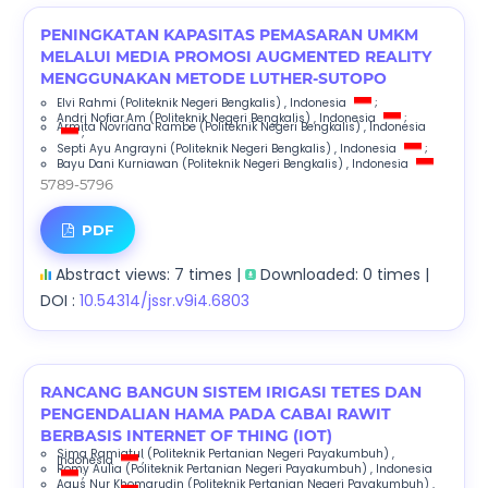
PENINGKATAN KAPASITAS PEMASARAN UMKM
MELALUI MEDIA PROMOSI AUGMENTED REALITY
MENGGUNAKAN METODE LUTHER-SUTOPO
Elvi Rahmi
(Politeknik Negeri Bengkalis)
, Indonesia
;
Andri Nofiar.Am
(Politeknik Negeri Bengkalis)
, Indonesia
;
Armita Novriana Rambe
(Politeknik Negeri Bengkalis)
, Indonesia
;
Septi Ayu Angrayni
(Politeknik Negeri Bengkalis)
, Indonesia
;
Bayu Dani Kurniawan
(Politeknik Negeri Bengkalis)
, Indonesia
5789-5796
PDF
Abstract views: 7 times |
Downloaded: 0 times |
DOI :
10.54314/jssr.v9i4.6803
RANCANG BANGUN SISTEM IRIGASI TETES DAN
PENGENDALIAN HAMA PADA CABAI RAWIT
BERBASIS INTERNET OF THING (IOT)
Sima Ramiatul
(Politeknik Pertanian Negeri Payakumbuh)
,
Indonesia
;
Romy Aulia
(Politeknik Pertanian Negeri Payakumbuh)
, Indonesia
;
Agus Nur Khomarudin
(Politeknik Pertanian Negeri Payakumbuh)
,