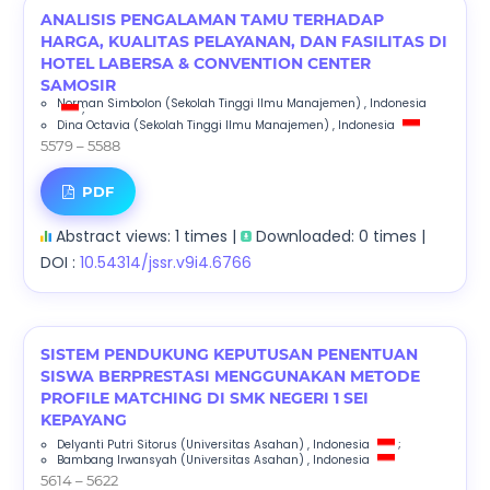
ANALISIS PENGALAMAN TAMU TERHADAP
HARGA, KUALITAS PELAYANAN, DAN FASILITAS DI
HOTEL LABERSA & CONVENTION CENTER
SAMOSIR
Norman Simbolon
(Sekolah Tinggi Ilmu Manajemen)
, Indonesia
;
Dina Octavia
(Sekolah Tinggi Ilmu Manajemen)
, Indonesia
5579 – 5588
PDF
Abstract views: 1 times |
Downloaded: 0 times |
DOI :
10.54314/jssr.v9i4.6766
SISTEM PENDUKUNG KEPUTUSAN PENENTUAN
SISWA BERPRESTASI MENGGUNAKAN METODE
PROFILE MATCHING DI SMK NEGERI 1 SEI
KEPAYANG
Delyanti Putri Sitorus
(Universitas Asahan)
, Indonesia
;
Bambang Irwansyah
(Universitas Asahan)
, Indonesia
5614 – 5622