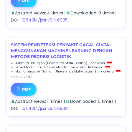
PDF
Abstract views: 4 times |
Downloaded: 0 times |
DOI :
10.54314/jssr.v9i4.6905
SISTEM PENDETEKSI PENYAKIT GAGAL GINJAL
MENGGUNAKAN MACHINE LEARNING DENGAN
METODE REGRESI LOGISTIK
Asfazura Hasugian
(Universitas Malikussaleh)
, Indonesia
;
Sayed Fachrurrazi
(Universitas Malikussaleh)
, Indonesia
;
Mochammad Ari Santari
(Universitas Malikussaleh)
, Indonesia
5731 – 5738
PDF
Abstract views: 11 times |
Downloaded: 0 times |
DOI :
10.54314/jssr.v9i4.6908