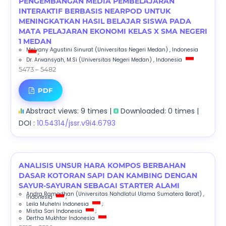
PENGEMBANGAN MEDIA PEMBELAJARAN
INTERAKTIF BERBASIS NEARPOD UNTUK
MENINGKATKAN HASIL BELAJAR SISWA PADA
MATA PELAJARAN EKONOMI KELAS X SMA NEGERI
1 MEDAN
Melvany Agustini Sinurat
(Universitas Negeri Medan)
, Indonesia
;
Dr. Arwansyah, M.Si
(Universitas Negeri Medan)
, Indonesia
5473 – 5482
PDF
Abstract views: 9 times |
Downloaded: 0 times |
DOI :
10.54314/jssr.v9i4.6793
ANALISIS UNSUR HARA KOMPOS BERBAHAN
DASAR KOTORAN SAPI DAN KAMBING DENGAN
SAYUR-SAYURAN SEBAGAI STARTER ALAMI
Andra Ramadhan
(Universitas Nahdlatul Ulama Sumatera Barat)
,
Indonesia
;
Leila Muhelni
Indonesia
;
Mistia Sari
Indonesia
;
Dertha Mukhtar
Indonesia