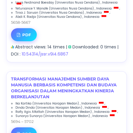
Louis Ferdinand Boesday
(Universitas Nusa Cendana)
, Indonesia
;
Yetursance Y. Manafe
(Universitas Nusa Cendana)
, Indonesia
;
Tirsa J. Saruan
(Universitas Nusa Cendana)
, Indonesia
;
Abdi K. Radja
(Universitas Nusa Cendana)
, Indonesia
5658-5667
PDF
Abstract views: 14 times |
Downloaded: 0 times |
DOI :
10.54314/jssr.v9i4.6867
TRANSFORMASI MANAJEMEN SUMBER DAYA
MANUSIA BERBASIS KOMPETENSI DAN BUDAYA
ORGANISASI DALAM MENINGKATKAN KINERJA
BERKELANJUTAN
Ika Kartika
(Universitas Harapan Medan)
, Indonesia
;
Dinda Dinda
(Universitas Harapan Medan)
, Indonesia
;
Rafly Agis Alfattah
(Universitas Harapan Medan)
, Indonesia
;
Sunaryo Sunaryo
(Universitas Harapan Medan)
, Indonesia
5694 – 5702