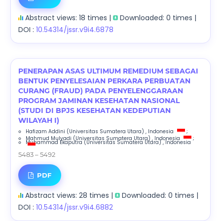
Abstract views: 18 times |
Downloaded: 0 times |
DOI :
10.54314/jssr.v9i4.6878
PENERAPAN ASAS ULTIMUM REMEDIUM SEBAGAI
BENTUK PENYELESAIAN PERKARA PERBUATAN
CURANG (FRAUD) PADA PENYELENGGARAAN
PROGRAM JAMINAN KESEHATAN NASIONAL
(STUDI DI BPJS KESEHATAN KEDEPUTIAN
WILAYAH I)
Hafizam Addini
(Universitas Sumatera Utara)
, Indonesia
;
Mahmud Mulyadi
(Universitas Sumatera Utara)
, Indonesia
;
Muhammad Ekaputra
(Universitas Sumatera Utara)
, Indonesia
5483 – 5492
PDF
Abstract views: 28 times |
Downloaded: 0 times |
DOI :
10.54314/jssr.v9i4.6882