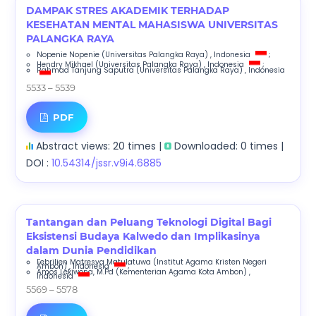
DAMPAK STRES AKADEMIK TERHADAP
KESEHATAN MENTAL MAHASISWA UNIVERSITAS
PALANGKA RAYA
Nopenie Nopenie
(Universitas Palangka Raya)
, Indonesia
;
Hendry Mikhael
(Universitas Palangka Raya)
, Indonesia
;
Rahmad Tanjung Saputra
(Universitas Palangka Raya)
, Indonesia
5533 – 5539
PDF
Abstract views: 20 times |
Downloaded: 0 times |
DOI :
10.54314/jssr.v9i4.6885
Tantangan dan Peluang Teknologi Digital Bagi
Eksistensi Budaya Kalwedo dan Implikasinya
dalam Dunia Pendidikan
Febrilien Matresya Matulatuwa
(Institut Agama Kristen Negeri
Ambon)
, Indonesia
;
Amos Lekiwona, M.Pd
(Kementerian Agama Kota Ambon)
,
Indonesia
5569 – 5578