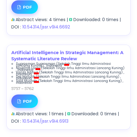
PDF
Abstract views: 4 times |
Downloaded: 0 times |
DOI :
10.54314/jssr.v9i4.6692
Artificial Intelligence in Strategic Management: A
Systematic Literature Review
Suprasman Suprasman
(Sekolah Tinggi Ilmu Administrasi
Lancang Kuning)
, Indonesia
;
Novelma Lastri
(Sekolah Tinggi Ilmu Administrasi Lancang Kuning)
, Indonesia
;
Variza Aditiya
(Sekolah Tinggi Ilmu Administrasi Lancang Kuning)
,
Indonesia
;
Dwi Hartutik
(Sekolah Tinggi Ilmu Administrasi Lancang Kuning)
,
Indonesia
;
Said Mustafa
(Sekolah Tinggi Ilmu Administrasi Lancang Kuning)
,
Indonesia
5757 – 5762
PDF
Abstract views: 1 times |
Downloaded: 0 times |
DOI :
10.54314/jssr.v9i4.6913