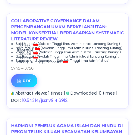
COLLABORATIVE GOVERNANCE DALAM
PENGEMBANGAN UMKM BERKELANJUTAN:
MODEL KONSEPTUAL BERDASARKAN SYSTEMATIC
LITERATURE REVIEW
Said Mustafa
(Sekolah Tinggi Ilmu Administrasi Lancang Kuning)
,
Indonesia
;
Novelma Lastri
(Sekolah Tinggi Ilmu Administrasi Lancang Kuning)
, Indonesia
;
Variza Aditiya
(Sekolah Tinggi Ilmu Administrasi Lancang Kuning)
,
Indonesia
;
Dwi Hartutik
(Sekolah Tinggi Ilmu Administrasi Lancang Kuning)
,
Indonesia
;
Suprasman Suprasman
(Sekolah Tinggi Ilmu Administrasi
Lancang Kuning)
, Indonesia
5749 – 5756
PDF
Abstract views: 1 times |
Downloaded: 0 times |
DOI :
10.54314/jssr.v9i4.6912
HARMONI PEMELUK AGAMA ISLAM DAN HINDU DI
PEKON TELUK KILUAN KECAMATAN KELUMBAYAN