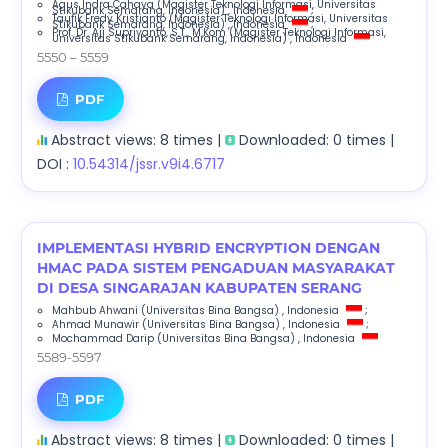
Agus Indra Cahaya
(Magister Teknologi Informasi, Universitas
Stikubank Semarang, Indonesia)
, Indonesia
;
Taufik Fredy Kristianto
(Magister Teknologi Informasi, Universitas
Stikubank Semarang, Indonesia)
, Indonesia
;
Prof. Dr. Aji Supriyanto, S.T., M.Kom
(Magister Teknologi Informasi,
Universitas Stikubank Semarang, Indonesia)
, Indonesia
5550 – 5559
PDF
Abstract views: 8 times |
Downloaded: 0 times |
DOI :
10.54314/jssr.v9i4.6717
IMPLEMENTASI HYBRID ENCRYPTION DENGAN
HMAC PADA SISTEM PENGADUAN MASYARAKAT
DI DESA SINGARAJAN KABUPATEN SERANG
Mahbub Ahwani
(Universitas Bina Bangsa)
, Indonesia
;
Ahmad Munawir
(Universitas Bina Bangsa)
, Indonesia
;
Mochammad Darip
(Universitas Bina Bangsa)
, Indonesia
5589-5597
PDF
Abstract views: 8 times |
Downloaded: 0 times |