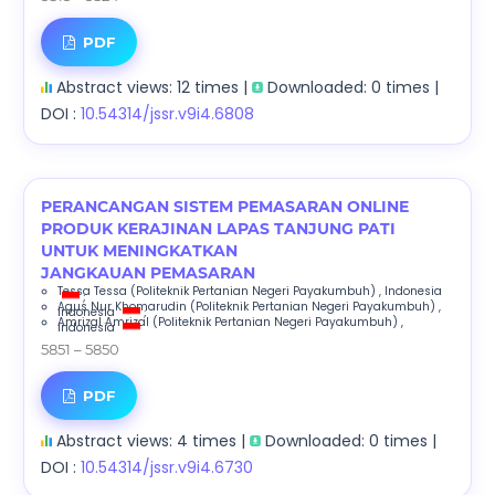
PDF
Abstract views: 12 times |
Downloaded: 0 times |
DOI :
10.54314/jssr.v9i4.6808
PERANCANGAN SISTEM PEMASARAN ONLINE
PRODUK KERAJINAN LAPAS TANJUNG PATI
UNTUK MENINGKATKAN
JANGKAUAN PEMASARAN
Tessa Tessa
(Politeknik Pertanian Negeri Payakumbuh)
, Indonesia
;
Agus Nur Khomarudin
(Politeknik Pertanian Negeri Payakumbuh)
,
Indonesia
;
Amrizal Amrizal
(Politeknik Pertanian Negeri Payakumbuh)
,
Indonesia
5851 – 5850
PDF
Abstract views: 4 times |
Downloaded: 0 times |
DOI :
10.54314/jssr.v9i4.6730