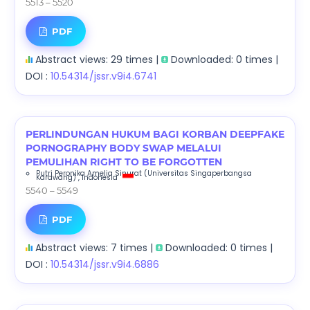
5513 – 5520
PDF
Abstract views: 29 times |
Downloaded: 0 times |
DOI :
10.54314/jssr.v9i4.6741
PERLINDUNGAN HUKUM BAGI KORBAN DEEPFAKE
PORNOGRAPHY BODY SWAP MELALUI
PEMULIHAN RIGHT TO BE FORGOTTEN
Putri Peronika Amelia Sinurat
(Universitas Singaperbangsa
Karawang)
, Indonesia
5540 – 5549
PDF
Abstract views: 7 times |
Downloaded: 0 times |
DOI :
10.54314/jssr.v9i4.6886