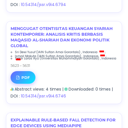
DOI :
10.54314/jssr.v9i4.6794
MENGGUGAT OTENTISITAS KEUANGAN SYARIAH
KONTEMPORER: ANALISIS KRITIS BERBASIS
MAQASID AL-SHARIAH DAN EKONOMI POLITIK
GLOBAL
Sri Dewi Yusuf
(IAIN Sultan Amai Gorontalo)
, Indonesia
;
Ismail Makuta
(IAIN Sultan Amai Gorontalo)
, Indonesia
;
Sekar Laras Ayu
(Universitas Muhammdiyah Gorontalo)
, Indonesia
5623 – 5631
PDF
Abstract views: 4 times |
Downloaded: 0 times |
DOI :
10.54314/jssr.v9i4.6746
EXPLAINABLE RULE-BASED FALL DETECTION FOR
EDGE DEVICES USING MEDIAPIPE