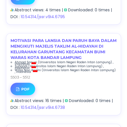
Abstract views: 4 times |
Downloaded: 0 times |
DOI :
10.54314/jssr.v9i4.6795
MOTIVASI PARA LANSIA DAN PARUH BAYA DALAM
MENGIKUTI MAJELIS TAKLIM AL-HIDAYAH DI
KELURAHAN GARUNTANG KECAMATAN BUMI
WARAS KOTA BANDAR LAMPUNG
Ahmad Sanusi
(Universitas Islam Negeri Raden Intan Lampung)
,
Indonesia
;
Suhandi
(Universitas Islam Negeri Raden Intan Lampung)
,
Indonesia
;
Willia Novi Aryani
(Universitas Islam Negeri Raden Intan Lampung)
, Indonesia
5503 – 5512
PDF
Abstract views: 16 times |
Downloaded: 0 times |
DOI :
10.54314/jssr.v9i4.6738