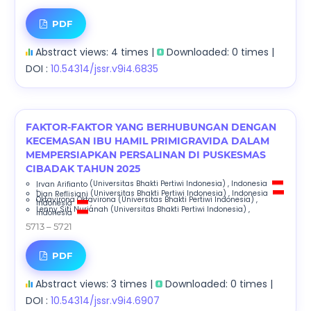
PDF
Abstract views: 4 times |
Downloaded: 0 times |
DOI :
10.54314/jssr.v9i4.6835
FAKTOR-FAKTOR YANG BERHUBUNGAN DENGAN
KECEMASAN IBU HAMIL PRIMIGRAVIDA DALAM
MEMPERSIAPKAN PERSALINAN DI PUSKESMAS
CIBADAK TAHUN 2025
Irvan Arifianto
(Universitas Bhakti Pertiwi Indonesia)
, Indonesia
;
Dian Reflisiani
(Universitas Bhakti Pertiwi Indonesia)
, Indonesia
;
Oktavirona Oktavirona
(Universitas Bhakti Pertiwi Indonesia)
,
Indonesia
;
Lenny Siti Nurjanah
(Universitas Bhakti Pertiwi Indonesia)
,
Indonesia
5713 – 5721
PDF
Abstract views: 3 times |
Downloaded: 0 times |
DOI :
10.54314/jssr.v9i4.6907