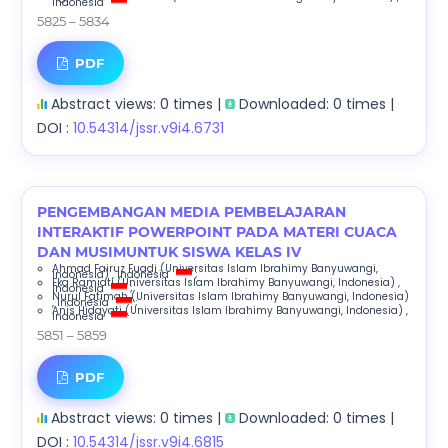
Indonesia
5825 – 5834
PDF
Abstract views: 0 times |
Downloaded: 0 times |
DOI :
10.54314/jssr.v9i4.6731
PENGEMBANGAN MEDIA PEMBELAJARAN
INTERAKTIF POWERPOINT PADA MATERI CUACA
DAN MUSIMUNTUK SISWA KELAS IV
Ahmad Fairuz Fuadi
(Universitas Islam Ibrahimy Banyuwangi,
Indonesia)
, Indonesia
;
Eka Ramiati
(Universitas Islam Ibrahimy Banyuwangi, Indonesia)
,
Indonesia
;
Nurul Fatimah
(Universitas Islam Ibrahimy Banyuwangi, Indonesia)
, Indonesia
;
Anis Hidayati
(Universitas Islam Ibrahimy Banyuwangi, Indonesia)
,
Indonesia
5851 – 5859
PDF
Abstract views: 0 times |
Downloaded: 0 times |
DOI :
10.54314/jssr.v9i4.6815