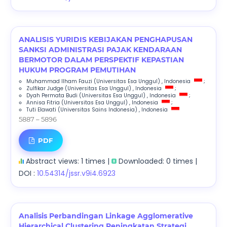
ANALISIS YURIDIS KEBIJAKAN PENGHAPUSAN
SANKSI ADMINISTRASI PAJAK KENDARAAN
BERMOTOR DALAM PERSPEKTIF KEPASTIAN
HUKUM PROGRAM PEMUTIHAN
Muhammad Ilham Fauzi
(Universitas Esa Unggul)
, Indonesia
;
Zulfikar Judge
(Universitas Esa Unggul)
, Indonesia
;
Dyah Permata Budi
(Universitas Esa Unggul)
, Indonesia
;
Annisa Fitria
(Universitas Esa Unggul)
, Indonesia
;
Tuti Elawati
(Universitas Sains Indonesia)
, Indonesia
5887 – 5896
PDF
Abstract views: 1 times |
Downloaded: 0 times |
DOI :
10.54314/jssr.v9i4.6923
Analisis Perbandingan Linkage Agglomerative
Hierarchical Clustering Peningkatan Strategi