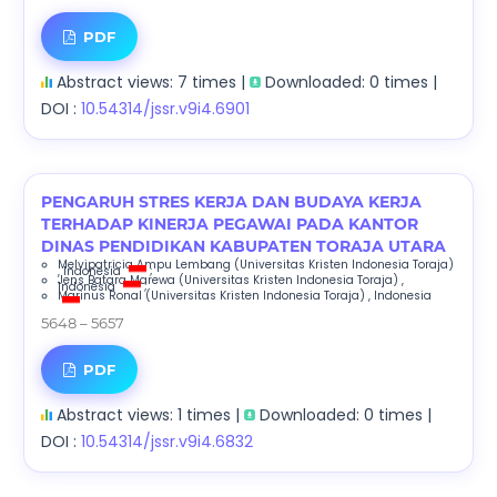
PDF
Abstract views: 7 times |
Downloaded: 0 times |
DOI :
10.54314/jssr.v9i4.6901
PENGARUH STRES KERJA DAN BUDAYA KERJA
TERHADAP KINERJA PEGAWAI PADA KANTOR
DINAS PENDIDIKAN KABUPATEN TORAJA UTARA
Melvipatricia Ampu Lembang
(Universitas Kristen Indonesia Toraja)
, Indonesia
;
Jens Batara Marewa
(Universitas Kristen Indonesia Toraja)
,
Indonesia
;
Marinus Ronal
(Universitas Kristen Indonesia Toraja)
, Indonesia
5648 – 5657
PDF
Abstract views: 1 times |
Downloaded: 0 times |
DOI :
10.54314/jssr.v9i4.6832