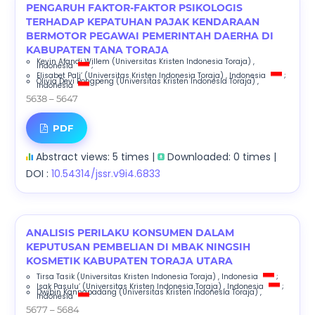
PENGARUH FAKTOR-FAKTOR PSIKOLOGIS
TERHADAP KEPATUHAN PAJAK KENDARAAN
BERMOTOR PEGAWAI PEMERINTAH DAERHA DI
KABUPATEN TANA TORAJA
Kevin Afandi Willem
(Universitas Kristen Indonesia Toraja)
,
Indonesia
;
Elisabet Pali’
(Universitas Kristen Indonesia Toraja)
, Indonesia
;
Olivia Devi Pongpeng
(Universitas Kristen Indonesia Toraja)
,
Indonesia
5638 – 5647
PDF
Abstract views: 5 times |
Downloaded: 0 times |
DOI :
10.54314/jssr.v9i4.6833
ANALISIS PERILAKU KONSUMEN DALAM
KEPUTUSAN PEMBELIAN DI MBAK NINGSIH
KOSMETIK KABUPATEN TORAJA UTARA
Tirsa Tasik
(Universitas Kristen Indonesia Toraja)
, Indonesia
;
Isak Pasulu’
(Universitas Kristen Indonesia Toraja)
, Indonesia
;
Dwibin Kannapadang
(Universitas Kristen Indonesia Toraja)
,
Indonesia
5677 – 5684