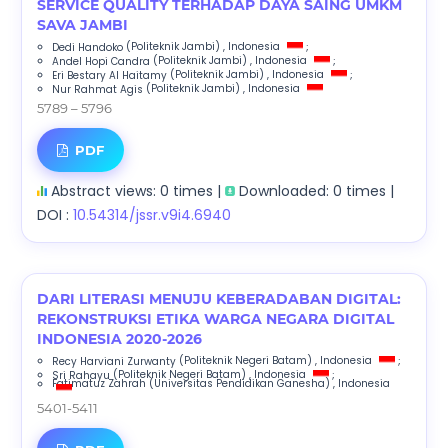
SERVICE QUALITY TERHADAP DAYA SAING UMKM
SAVA JAMBI
Dedi Handoko
(Politeknik Jambi)
, Indonesia
;
Andel Hopi Candra
(Politeknik Jambi)
, Indonesia
;
Eri Bestary Al Haitamy
(Politeknik Jambi)
, Indonesia
;
Nur Rahmat Agis
(Politeknik Jambi)
, Indonesia
5789 – 5796
PDF
Abstract views: 0 times |
Downloaded: 0 times |
DOI :
10.54314/jssr.v9i4.6940
DARI LITERASI MENUJU KEBERADABAN DIGITAL:
REKONSTRUKSI ETIKA WARGA NEGARA DIGITAL
INDONESIA 2020-2026
Recy Harviani Zurwanty
(Politeknik Negeri Batam)
, Indonesia
;
Sri Rahayu
(Politeknik Negeri Batam)
, Indonesia
;
Fatimatuz Zahrah
(Universitas Pendidikan Ganesha)
, Indonesia
5401-5411