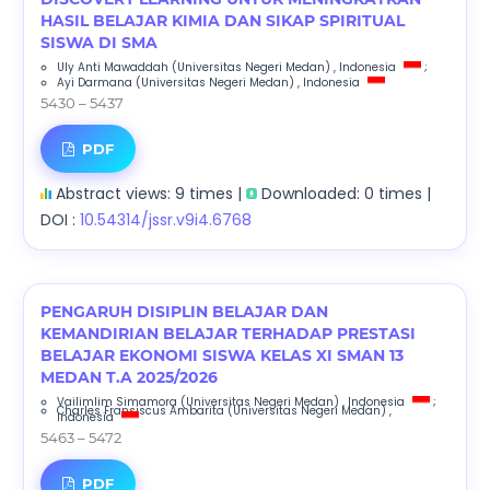
HASIL BELAJAR KIMIA DAN SIKAP SPIRITUAL
SISWA DI SMA
Uly Anti Mawaddah
(Universitas Negeri Medan)
, Indonesia
;
Ayi Darmana
(Universitas Negeri Medan)
, Indonesia
5430 – 5437
PDF
Abstract views: 9 times |
Downloaded: 0 times |
DOI :
10.54314/jssr.v9i4.6768
PENGARUH DISIPLIN BELAJAR DAN
KEMANDIRIAN BELAJAR TERHADAP PRESTASI
BELAJAR EKONOMI SISWA KELAS XI SMAN 13
MEDAN T.A 2025/2026
Vailimlim Simamora
(Universitas Negeri Medan)
, Indonesia
;
Charles Fransiscus Ambarita
(Universitas Negeri Medan)
,
Indonesia
5463 – 5472
PDF