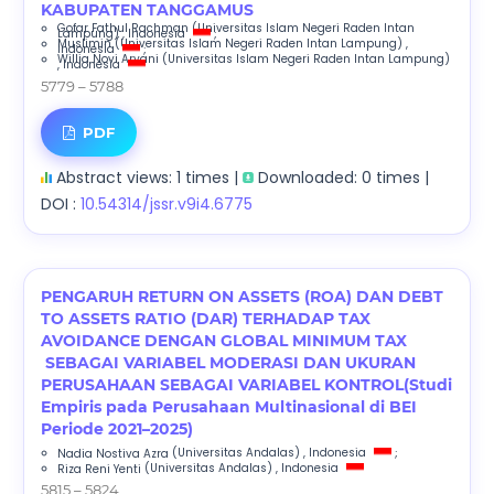
KABUPATEN TANGGAMUS
Gofar Fathul Rachman
(Universitas Islam Negeri Raden Intan
Lampung)
, Indonesia
;
Muslimin
(Universitas Islam Negeri Raden Intan Lampung)
,
Indonesia
;
Willia Novi Aryani
(Universitas Islam Negeri Raden Intan Lampung)
, Indonesia
5779 – 5788
PDF
Abstract views: 1 times |
Downloaded: 0 times |
DOI :
10.54314/jssr.v9i4.6775
PENGARUH RETURN ON ASSETS (ROA) DAN DEBT
TO ASSETS RATIO (DAR) TERHADAP TAX
AVOIDANCE DENGAN GLOBAL MINIMUM TAX
SEBAGAI VARIABEL MODERASI DAN UKURAN
PERUSAHAAN SEBAGAI VARIABEL KONTROL(Studi
Empiris pada Perusahaan Multinasional di BEI
Periode 2021–2025)
Nadia Nostiva Azra
(Universitas Andalas)
, Indonesia
;
Riza Reni Yenti
(Universitas Andalas)
, Indonesia
5815 – 5824