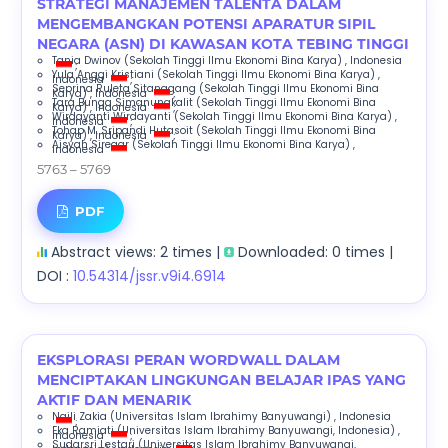
STRATEGI MANAJEMEN TALENTA DALAM
MENGEMBANGKAN POTENSI APARATUR SIPIL
NEGARA (ASN) DI KAWASAN KOTA TEBING TINGGI
Tania Dwinov
(Sekolah Tinggi Ilmu Ekonomi Bina Karya)
, Indonesia
;
Yula Anggi Kristiani
(Sekolah Tinggi Ilmu Ekonomi Bina Karya)
,
Indonesia
;
Seprina Ruleta Sitanggang
(Sekolah Tinggi Ilmu Ekonomi Bina
Karya)
, Indonesia
;
Tara Bunga Simanungkalit
(Sekolah Tinggi Ilmu Ekonomi Bina
Karya)
, Indonesia
;
Wirdayanti Wirdayanti
(Sekolah Tinggi Ilmu Ekonomi Bina Karya)
,
Indonesia
;
Tohap M. Sripandi Hutasoit
(Sekolah Tinggi Ilmu Ekonomi Bina
Karya)
, Indonesia
;
Aisyah Siregar
(Sekolah Tinggi Ilmu Ekonomi Bina Karya)
,
Indonesia
5763 – 5769
PDF
Abstract views: 2 times |
Downloaded: 0 times |
DOI :
10.54314/jssr.v9i4.6914
EKSPLORASI PERAN WORDWALL DALAM
MENCIPTAKAN LINGKUNGAN BELAJAR IPAS YANG
AKTIF DAN MENARIK
Naili Zakia
(Universitas Islam Ibrahimy Banyuwangi)
, Indonesia
;
Eka Ramiati
(Universitas Islam Ibrahimy Banyuwangi, Indonesia)
,
Indonesia
;
Sudarsri Lestari
(Universitas Islam Ibrahimy Banyuwangi,