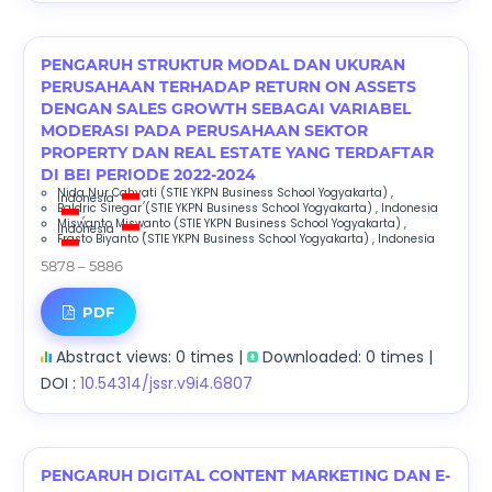
PENGARUH STRUKTUR MODAL DAN UKURAN
PERUSAHAAN TERHADAP RETURN ON ASSETS
DENGAN SALES GROWTH SEBAGAI VARIABEL
MODERASI PADA PERUSAHAAN SEKTOR
PROPERTY DAN REAL ESTATE YANG TERDAFTAR
DI BEI PERIODE 2022-2024
Nida Nur Cahyati
(STIE YKPN Business School Yogyakarta)
,
Indonesia
;
Baldric Siregar
(STIE YKPN Business School Yogyakarta)
, Indonesia
;
Miswanto Miswanto
(STIE YKPN Business School Yogyakarta)
,
Indonesia
;
Frasto Biyanto
(STIE YKPN Business School Yogyakarta)
, Indonesia
5878 – 5886
PDF
Abstract views: 0 times |
Downloaded: 0 times |
DOI :
10.54314/jssr.v9i4.6807
PENGARUH DIGITAL CONTENT MARKETING DAN E-