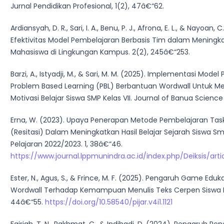
Jurnal Pendidikan Profesional, 1(2), 47â€“62.
Ardiansyah, D. R., Sari, I. A., Benu, P. J., Afrona, E. L., & Nayoan, C
Efektivitas Model Pembelajaran Berbasis Tim dalam Meningka
Mahasiswa di Lingkungan Kampus. 2(2), 245â€“253.
Barzi, A., Istyadji, M., & Sari, M. M. (2025). Implementasi Mode
Problem Based Learning (PBL) Berbantuan Wordwall Untuk M
Motivasi Belajar Siswa SMP Kelas VII. Journal of Banua Science
Erna, W. (2023). Upaya Penerapan Metode Pembelajaran Tas
(Resitasi) Dalam Meningkatkan Hasil Belajar Sejarah Siswa 
Pelajaran 2022/2023. 1, 38â€“46.
https://www.journal.lppmunindra.ac.id/index.php/Deiksis/art
Ester, N., Agus, S., & Frince, M. F. (2025). Pengaruh Game Eduka
Wordwall Terhadap Kemampuan Menulis Teks Cerpen Siswa Ke
44â€“55.
https://doi.org/10.58540/pijar.v4i1.1121