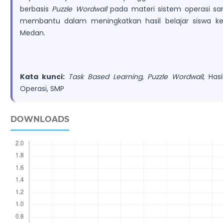
berbasis
Puzzle Wordwall
pada materi sistem operasi san
membantu dalam meningkatkan hasil belajar siswa kela
Medan.
Kata kunci:
Task Based Learning, Puzzle Wordwall
, Has
Operasi, SMP
DOWNLOADS