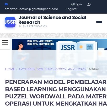
Login
smarteducation@goretanpena.com
Register
Journal of Science and Social
JSSR
Research
BY SMARTEDUCATION
HOME
/
ARCHIVES
/
VOL. 9 NO. 2 (2026): APRIL 2026
/
Artikel
PENERAPAN MODEL PEMBELAJAR
BASED LEARNING MENGGUNAKAN
PUZZEL WORDWALL PADA MATERI
OPERASI UNTUK MENGKATKAN HA