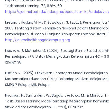
Fajriah, T. N., Rakhmat, C., & Indihadi, D. (2024). Pengaruh 
Task Based Learning. 72, 62â€“69.
https://ejournal.upi.edu/index.php/pedadidaktika/article/vi
Lestari, I., Haslan, M. M., & Sawaludin, S. (2025). Penerapan 
2003 Tentang Sistem Pendidikan Nasional Dalam Meningkatk
Pembelajaran Di Sman 1 Tanjung Kabupaten Lombok Utara. 13(
http://journalbalitbangdalampung.org
Lisa, A. A., & Muthohar, S. (2024). Strategi Game Based Learn
Pembelajaran PAI Untuk Meningkatkan Keterampilan 4C + S Si
125â€“138.
Lutfiah, R. (2025). Efektivitas Penerapan Model Pembelajaran 
Mathematics Education (RME) Terhadap Motivasi Belajar Mat
SMPN 7 Palopo. IAIN Palopo.
Nyoman, N., Sumardeni, W., Bagus, I., Astawa, M., & Maryati, T
Task-Based Learning Model terhadap Keterampilan Komunika
Siswa dalam Pembelajaran IPS. 22(1), 80â€“92.