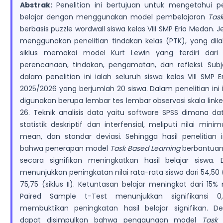
Abstrak:
Penelitian ini bertujuan untuk mengetahui p
belajar dengan menggunakan model pembelajaran
Tas
berbasis puzzle wordwall siswa kelas VIII SMP Eria Medan. Je
menggunakan penelitian tindakan kelas (PTK), yang dil
siklus memakai model Kurt Lewin yang terdiri dari
perencanaan, tindakan, pengamatan, dan refleksi. Subj
dalam penelitian ini ialah seluruh siswa kelas VIII SMP 
2025/2026 yang berjumlah 20 siswa. Dalam penelitian in
digunakan berupa lembar tes lembar observasi skala linke
26. Teknik analisis data yaitu software SPSS dimana da
statistik deskriptif dan interfensial, meliputi nilai mi
mean, dan standar deviasi. Sehingga hasil penelitian 
bahwa penerapan model
Task
Based Learning
berbantuan
secara signifikan meningkatkan hasil belajar siswa. 
menunjukkan peningkatan nilai rata-rata siswa dari 54,50 (
75,75 (siklus II). Ketuntasan belajar meningkat dari 15%
Paired Sample t-Test menunjukkan signifikansi 0
membuktikan peningkatan hasil belajar signifikan. D
dapat disimpulkan bahwa penggunaan model
Task 