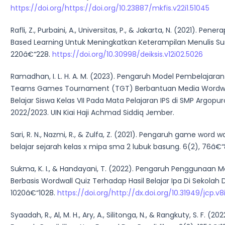
https://doi.org/https://doi.org/10.23887/mkfis.v22i1.51045
Rafli, Z., Purbaini, A., Universitas, P., & Jakarta, N. (2021). Pe
Based Learning Untuk Meningkatkan Keterampilan Menulis Surat
220â€“228.
https://doi.org/10.30998/deiksis.v12i02.5026
Ramadhan, I. L. H. A. M. (2023). Pengaruh Model Pembelajaran
Teams Games Tournament (TGT) Berbantuan Media Wordwal
Belajar Siswa Kelas VII Pada Mata Pelajaran IPS di SMP Argopu
2022/2023. UIN Kiai Haji Achmad Siddiq Jember.
Sari, R. N., Nazmi, R., & Zulfa, Z. (2021). Pengaruh game word w
belajar sejarah kelas x mipa sma 2 lubuk basung. 6(2), 76â€“
Sukma, K. I., & Handayani, T. (2022). Pengaruh Penggunaan Me
Berbasis Wordwall Quiz Terhadap Hasil Belajar Ipa Di Sekolah 
1020â€“1028.
https://doi.org/http://dx.doi.org/10.31949/jcp.v8
Syaadah, R., Al, M. H., Ary, A., Silitonga, N., & Rangkuty, S. F. (2