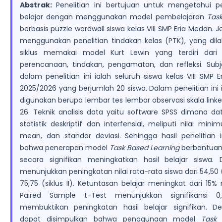
Abstrak:
Penelitian ini bertujuan untuk mengetahui p
belajar dengan menggunakan model pembelajaran
Tas
berbasis puzzle wordwall siswa kelas VIII SMP Eria Medan. Je
menggunakan penelitian tindakan kelas (PTK), yang dil
siklus memakai model Kurt Lewin yang terdiri dari
perencanaan, tindakan, pengamatan, dan refleksi. Subj
dalam penelitian ini ialah seluruh siswa kelas VIII SMP 
2025/2026 yang berjumlah 20 siswa. Dalam penelitian in
digunakan berupa lembar tes lembar observasi skala linke
26. Teknik analisis data yaitu software SPSS dimana da
statistik deskriptif dan interfensial, meliputi nilai mi
mean, dan standar deviasi. Sehingga hasil penelitian 
bahwa penerapan model
Task
Based Learning
berbantuan
secara signifikan meningkatkan hasil belajar siswa. 
menunjukkan peningkatan nilai rata-rata siswa dari 54,50 (
75,75 (siklus II). Ketuntasan belajar meningkat dari 15%
Paired Sample t-Test menunjukkan signifikansi 0
membuktikan peningkatan hasil belajar signifikan. D
dapat disimpulkan bahwa penggunaan model
Task 