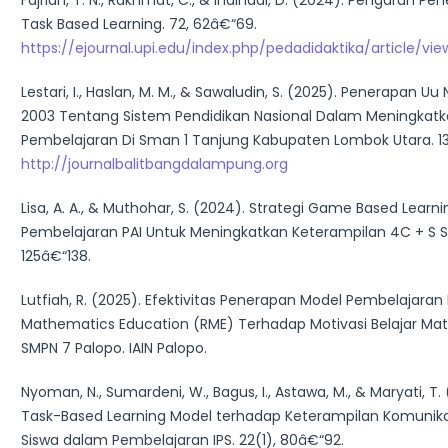
Fajriah, T. N., Rakhmat, C., & Indihadi, D. (2024). Pengaruh 
Task Based Learning. 72, 62â€“69.
https://ejournal.upi.edu/index.php/pedadidaktika/article/vi
Lestari, I., Haslan, M. M., & Sawaludin, S. (2025). Penerapan 
2003 Tentang Sistem Pendidikan Nasional Dalam Meningkatk
Pembelajaran Di Sman 1 Tanjung Kabupaten Lombok Utara. 13(
http://journalbalitbangdalampung.org
Lisa, A. A., & Muthohar, S. (2024). Strategi Game Based Learn
Pembelajaran PAI Untuk Meningkatkan Keterampilan 4C + S Si
125â€“138.
Lutfiah, R. (2025). Efektivitas Penerapan Model Pembelajaran 
Mathematics Education (RME) Terhadap Motivasi Belajar Mat
SMPN 7 Palopo. IAIN Palopo.
Nyoman, N., Sumardeni, W., Bagus, I., Astawa, M., & Maryati, T
Task-Based Learning Model terhadap Keterampilan Komunika
Siswa dalam Pembelajaran IPS. 22(1), 80â€“92.