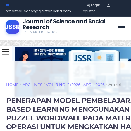
Login
smarteducation@goretanpena.com
Register
Journal of Science and Social
JSSR
Research
BY SMARTEDUCATION
HOME
/
ARCHIVES
/
VOL. 9 NO. 2 (2026): APRIL 2026
/
Artikel
PENERAPAN MODEL PEMBELAJAR
BASED LEARNING MENGGUNAKAN
PUZZEL WORDWALL PADA MATERI
OPERASI UNTUK MENGKATKAN HA