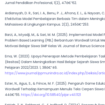
Jurnal Pendidikan Profesional, 1(2), 47â€“62.
Ardiansyah, D. R., Sari, I. A., Benu, P. J., Afrona, E. L., & Nayoan, C
Efektivitas Model Pembelajaran Berbasis Tim dalam Meningka
Mahasiswa di Lingkungan Kampus. 2(2), 245â€“253.
Barzi, A., Istyadji, M., & Sari, M. M. (2025). Implementasi Mode
Problem Based Learning (PBL) Berbantuan Wordwall Untuk M
Motivasi Belajar Siswa SMP Kelas VII. Journal of Banua Science
Erna, W. (2023). Upaya Penerapan Metode Pembelajaran Tas
(Resitasi) Dalam Meningkatkan Hasil Belajar Sejarah Siswa 
Pelajaran 2022/2023. 1, 38â€“46.
https://www.journal.lppmunindra.ac.id/index.php/Deiksis/art
Ester, N., Agus, S., & Frince, M. F. (2025). Pengaruh Game Eduka
Wordwall Terhadap Kemampuan Menulis Teks Cerpen Siswa Ke
44â€“55.
https://doi.org/10.58540/pijar.v4i1.1121