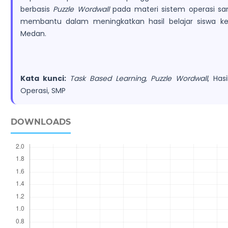
berbasis
Puzzle Wordwall
pada materi sistem operasi san
membantu dalam meningkatkan hasil belajar siswa kela
Medan.
Kata kunci:
Task Based Learning, Puzzle Wordwall
, Has
Operasi, SMP
DOWNLOADS