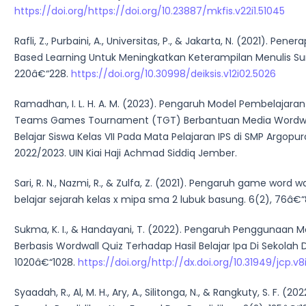
https://doi.org/https://doi.org/10.23887/mkfis.v22i1.51045
Rafli, Z., Purbaini, A., Universitas, P., & Jakarta, N. (2021). Pe
Based Learning Untuk Meningkatkan Keterampilan Menulis Surat
220â€“228.
https://doi.org/10.30998/deiksis.v12i02.5026
Ramadhan, I. L. H. A. M. (2023). Pengaruh Model Pembelajaran
Teams Games Tournament (TGT) Berbantuan Media Wordwal
Belajar Siswa Kelas VII Pada Mata Pelajaran IPS di SMP Argopu
2022/2023. UIN Kiai Haji Achmad Siddiq Jember.
Sari, R. N., Nazmi, R., & Zulfa, Z. (2021). Pengaruh game word w
belajar sejarah kelas x mipa sma 2 lubuk basung. 6(2), 76â€“
Sukma, K. I., & Handayani, T. (2022). Pengaruh Penggunaan Me
Berbasis Wordwall Quiz Terhadap Hasil Belajar Ipa Di Sekolah 
1020â€“1028.
https://doi.org/http://dx.doi.org/10.31949/jcp.v8
Syaadah, R., Al, M. H., Ary, A., Silitonga, N., & Rangkuty, S. F. (2