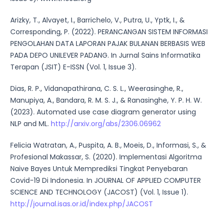
Arizky, T., Alvayet, I., Barrichelo, V., Putra, U., Yptk, I., &
Corresponding, P. (2022). PERANCANGAN SISTEM INFORMASI
PENGOLAHAN DATA LAPORAN PAJAK BULANAN BERBASIS WEB
PADA DEPO UNILEVER PADANG. In Jurnal Sains Informatika
Terapan (JSIT) E-ISSN (Vol. 1, Issue 3).
Dias, R. P., Vidanapathirana, C. S. L., Weerasinghe, R.,
Manupiya, A., Bandara, R. M. S. J., & Ranasinghe, Y. P. H. W.
(2023). Automated use case diagram generator using
NLP and ML.
http://arxiv.org/abs/2306.06962
Felicia Watratan, A., Puspita, A. B., Moeis, D., Informasi, S., &
Profesional Makassar, S. (2020). Implementasi Algoritma
Naive Bayes Untuk Memprediksi Tingkat Penyebaran
Covid-19 Di Indonesia. In JOURNAL OF APPLIED COMPUTER
SCIENCE AND TECHNOLOGY (JACOST) (Vol. 1, Issue 1).
http://journal.isas.or.id/index.php/JACOST