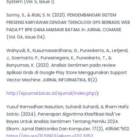
System (Vol. 5, Issue 1).
Sonny, S., & Rizki, S. N. (2021). PENGEMBANGAN SISTEM
PRESENSI KARYAWAN DENGAN TEKNOLOGI GPS BERBASIS WEB
PADA PT BPR DANA MAKMUR BATAM. In JURNAL COMASIE
(Vol. 04, Issue 04).
Wahyudi, R., Kusumawardhana, G., Purwokerto, A., Letjend,
J., Soemarto, P., Purwanegara, K., Purwokerto, T., &
Banyumas, K. (2021). Analisis Sentimen pada review
Aplikasi Grab di Google Play Store Menggunakan Support
Vector Machine. JURNAL INFORMATIKA, 8(2).
http://ejournal.bsi.ac.id/ejurnal/index.php/ji
Yusuf Ramadhan Nasution, Suhardi Suhardi, & Ilham Hafiz
Satrio. (2024). Penerapan Algoritma Klasifikasi NaÃ¯ve
Bayes Untuk Analisis Sentimen Tentang Pemilu 2024.
Elkom: Jurnal Elektronika Dan Komputer, 17(2), 495â€“502.
https://doi.org/10.51903/elkom.v17i2.2053