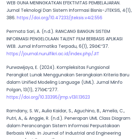
WEB GUNA MENINGKATKAN EFEKTIVITAS PEMBELAJARAN.
Jurnal Teknologi Dan Sistem Informasi Bisnis-JTEKSIS, 4(1),
386.
https://doi.org/10.47233/jteksis.v4i2.556
Permata Sari, A. (n.d.). RANCANG BANGUN SISTEM
INFORMASI PENGELOLAAN TALENT FILM BERBASIS APLIKASI
WEB. Jurnal Informatika Terpadu, 6(1), 29â€“37.
https://journal.nurulfikri.ac.id/index.php/JIT
Purwawijaya, E. (2024). Kompleksitas Fungsional
Perangkat Lunak Menggunakan Serangkaian Kriteria Baru
dalam Unified Modeling Language (UML). Jurnal Minfo
Polgan, 13(1), 271â€“277.
https://doi.org/10.33395/jmp.v13i1.13623
Ramdany, S. W., Aulia Kaidar, S., Aguchino, B., Amelia, C.,
Putri, A., & Anggie, R. (n.d.). Penerapan UML Class Diagram
dalam Perancangan Sistem Informasi Perpustakaan
Berbasis Web. In Journal of Industrial and Engineering