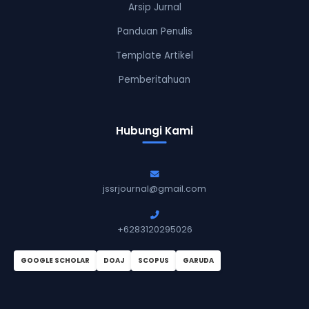
Arsip Jurnal
Panduan Penulis
Template Artikel
Pemberitahuan
Hubungi Kami
jssrjournal@gmail.com
+6283120295026
GOOGLE SCHOLAR
DOAJ
SCOPUS
GARUDA