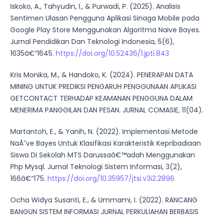
Iskoko, A., Tahyudin, I., & Purwadi, P. (2025). Analisis
Sentimen Ulasan Pengguna Aplikasi Sinaga Mobile pada
Google Play Store Menggunakan Algoritma Naive Bayes.
Jurnal Pendidikan Dan Teknologi Indonesia, 5(6),
1635â€“1645.
https://doi.org/10.52436/1.jpti.843
Kris Monika, M., & Handoko, K. (2024). PENERAPAN DATA
MINING UNTUK PREDIKSI PENGARUH PENGGUNAAN APLIKASI
GETCONTACT TERHADAP KEAMANAN PENGGUNA DALAM
MENERIMA PANGGILAN DAN PESAN. JURNAL COMASIE, 11(04).
Martantoh, E., & Yanih, N. (2022). Implementasi Metode
NaÃ¯ve Bayes Untuk Klasifikasi Karakteristik Kepribadiaan
Siswa Di Sekolah MTS Darussaâ€™adah Menggunakan
Php Mysql. Jurnal Teknologi Sistem Informasi, 3(2),
166â€“175.
https://doi.org/10.35957/jtsi.v3i2.2896
Ocha Widya Susanti, E., & Ummami, I. (2022). RANCANG
BANGUN SISTEM INFORMASI JURNAL PERKULIAHAN BERBASIS