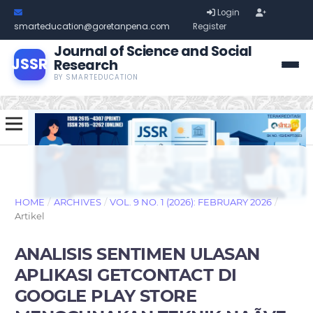
Login
smarteducation@goretanpena.com
Register
Journal of Science and Social
JSSR
Research
BY SMARTEDUCATION
HOME
/
ARCHIVES
/
VOL. 9 NO. 1 (2026): FEBRUARY 2026
/
Artikel
ANALISIS SENTIMEN ULASAN
APLIKASI GETCONTACT DI
GOOGLE PLAY STORE