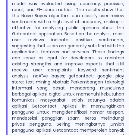
model was evaluated using accuracy, precision,
recall, and F1-score metrics. The results show that
the Naive Bayes algorithm can classify user review
sentiments with a high level of accuracy, making it
effective for analyzing public opinions about the
Getcontact application. Based on the analysis, most
user reviews indicate positive sentiments,
suggesting that users are generally satisfied with the
application's features and services. These findings
can serve as input for developers to maintain
existing strengths and improve aspects that still
receive user complaints. Keyword: sentiment
analysis; naÃ¯ve bayes; getcontact; google play
store; text mining Abstrak: Perkembangan teknologi
informasi yang pesat mendorong munculnya
berbagai aplikasi digital untuk memenuhi kebutuhan
komunikasi masyarakat, salah satunya adalah
aplikasi Getcontact. Aplikasi ini memungkinkan
pengguna untuk mengidentifikasi nomor telepon,
mendeteksi panggilan spam, serta melindungi
privasi pengguna. Seiring meningkatnya jumlah
pengguna, aplikasi Getcontact memperoleh banyak