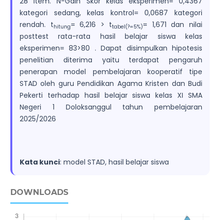
28 item. N-Gain Skor kelas eksperimen= 0,4367
kategori sedang, kelas kontrol= 0,0687 kategori
rendah. t
= 6,216 > t
= 1,671 dan nilai
hitung
tabel(?=5%)
posttest rata-rata hasil belajar siswa kelas
eksperimen= 83>80 . Dapat disimpulkan hipotesis
penelitian diterima yaitu terdapat pengaruh
penerapan model pembelajaran kooperatif tipe
STAD oleh guru Pendidikan Agama Kristen dan Budi
Pekerti terhadap hasil belajar siswa kelas XI SMA
Negeri 1 Doloksanggul tahun pembelajaran
2025/2026
Kata kunci
: model STAD, hasil belajar siswa
DOWNLOADS