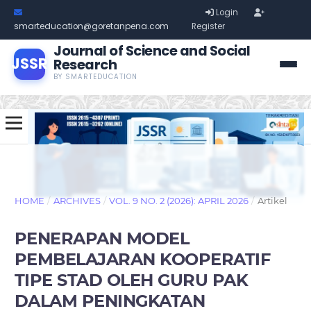
Login
smarteducation@goretanpena.com
Register
Journal of Science and Social
JSSR
Research
BY SMARTEDUCATION
HOME
/
ARCHIVES
/
VOL. 9 NO. 2 (2026): APRIL 2026
/
Artikel
PENERAPAN MODEL
PEMBELAJARAN KOOPERATIF
TIPE STAD OLEH GURU PAK
DALAM PENINGKATAN