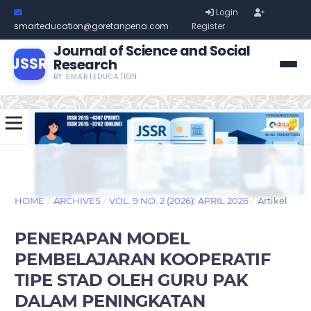
Login
smarteducation@goretanpena.com
Register
Journal of Science and Social
JSSR
Research
BY SMARTEDUCATION
HOME
/
ARCHIVES
/
VOL. 9 NO. 2 (2026): APRIL 2026
/
Artikel
PENERAPAN MODEL
PEMBELAJARAN KOOPERATIF
TIPE STAD OLEH GURU PAK
DALAM PENINGKATAN