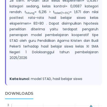
28 item. N-Gain Skor kelas eksperimen= 0,4367
kategori sedang, kelas kontrol= 0,0687 kategori
rendah. t
= 6,216 > t
= 1,671 dan nilai
hitung
tabel(?=5%)
posttest rata-rata hasil belajar siswa kelas
eksperimen= 83>80 . Dapat disimpulkan hipotesis
penelitian diterima yaitu terdapat pengaruh
penerapan model pembelajaran kooperatif tipe
STAD oleh guru Pendidikan Agama Kristen dan Budi
Pekerti terhadap hasil belajar siswa kelas XI SMA
Negeri 1 Doloksanggul tahun pembelajaran
2025/2026
Kata kunci
: model STAD, hasil belajar siswa
DOWNLOADS