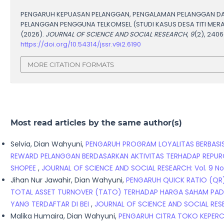
PENGARUH KEPUASAN PELANGGAN, PENGALAMAN PELANGGAN DAN
PELANGGAN PENGGUNA TELKOMSEL (STUDI KASUS DESA TITI MERA
(2026).
JOURNAL OF SCIENCE AND SOCIAL RESEARCH
,
9
(2), 2406
https://doi.org/10.54314/jssr.v9i2.6190
MORE CITATION FORMATS
Most read articles by the same author(s)
Selvia, Dian Wahyuni,
PENGARUH PROGRAM LOYALITAS BERBASI
REWARD PELANGGAN BERDASARKAN AKTIVITAS TERHADAP REPUR
SHOPEE
,
JOURNAL OF SCIENCE AND SOCIAL RESEARCH: Vol. 9 No. 
Jihan Nur Jawahir, Dian Wahyuni,
PENGARUH QUICK RATIO (QR)
TOTAL ASSET TURNOVER (TATO) TERHADAP HARGA SAHAM PADA
YANG TERDAFTAR DI BEI
,
JOURNAL OF SCIENCE AND SOCIAL RESEAR
Malika Humaira, Dian Wahyuni,
PENGARUH CITRA TOKO KEPER