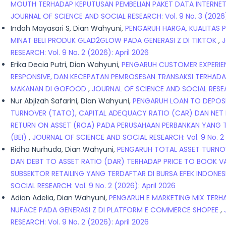
MOUTH TERHADAP KEPUTUSAN PEMBELIAN PAKET DATA INTERNET
JOURNAL OF SCIENCE AND SOCIAL RESEARCH: Vol. 9 No. 3 (2026
Indah Mayasari S, Dian Wahyuni,
PENGARUH HARGA, KUALITAS 
MINAT BELI PRODUK GLAD2GLOW PADA GENERASI Z DI TIKTOK
,
J
RESEARCH: Vol. 9 No. 2 (2026): April 2026
Erika Decia Putri, Dian Wahyuni,
PENGARUH CUSTOMER EXPERIEN
RESPONSIVE, DAN KECEPATAN PEMROSESAN TRANSAKSI TERHAD
MAKANAN DI GOFOOD
,
JOURNAL OF SCIENCE AND SOCIAL RESEAR
Nur Abjizah Safarini, Dian Wahyuni,
PENGARUH LOAN TO DEPOSI
TURNOVER (TATO), CAPITAL ADEQUACY RATIO (CAR) DAN NET
RETURN ON ASSET (ROA) PADA PERUSAHAAN PERBANKAN YANG TE
(BEI)
,
JOURNAL OF SCIENCE AND SOCIAL RESEARCH: Vol. 9 No. 2 
Ridha Nurhuda, Dian Wahyuni,
PENGARUH TOTAL ASSET TURNOV
DAN DEBT TO ASSET RATIO (DAR) TERHADAP PRICE TO BOOK V
SUBSEKTOR RETAILING YANG TERDAFTAR DI BURSA EFEK INDONESI
SOCIAL RESEARCH: Vol. 9 No. 2 (2026): April 2026
Adian Adelia, Dian Wahyuni,
PENGARUH E MARKETING MIX TERH
NUFACE PADA GENERASI Z DI PLATFORM E COMMERCE SHOPEE
,
RESEARCH: Vol. 9 No. 2 (2026): April 2026