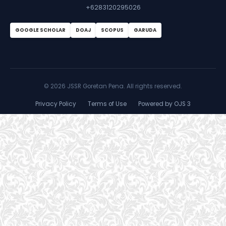
+6283120295026
GOOGLE SCHOLAR
DOAJ
SCOPUS
GARUDA
©
2026 JSSR Goretan Pena. All rights reserved.
Privacy Policy
Terms of Use
Powered by OJS 3