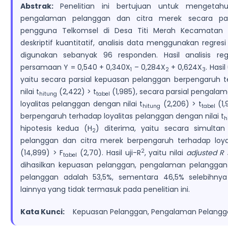
Abstrak:
Penelitian ini bertujuan untuk mengetah
pengalaman pelanggan dan citra merek secara pars
pengguna Telkomsel di Desa Titi Merah Kecamatan Lim
deskriptif kuantitatif, analisis data menggunakan regres
digunakan sebanyak 96 responden. Hasil analisis re
persamaan Y = 0,540 + 0,340X
– 0,284X
+ 0,624X
. Hasi
1
2
3
yaitu secara parsial kepuasan pelanggan berpengaruh t
nilai t
(2,422) > t
(1,985), secara parsial pengal
hitung
tabel
loyalitas pelanggan dengan nilai t
(2,206) > t
(1,
hitung
tabel
berpengaruh terhadap loyalitas pelanggan dengan nilai t
h
hipotesis kedua (H
) diterima, yaitu secara simult
2
pelanggan dan citra merek berpengaruh terhadap loyal
2
(14,899) > F
(2,70). Hasil uji-R
, yaitu nilai
adjusted R
tabel
dihasilkan kepuasan pelanggan, pengalaman pelanggan 
pelanggan adalah 53,5%, sementara 46,5% selebihnya
lainnya yang tidak termasuk pada penelitian ini.
Kata Kunci:
Kepuasan Pelanggan, Pengalaman Pelanggan,