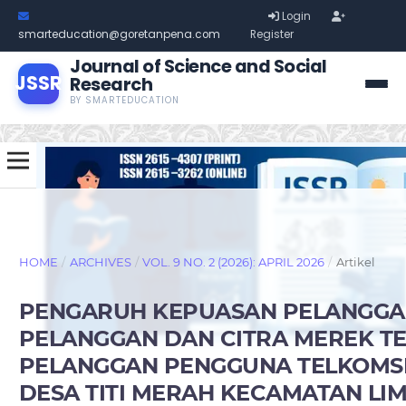
Login
smarteducation@goretanpena.com
Register
Journal of Science and Social
JSSR
Research
BY SMARTEDUCATION
HOME
/
ARCHIVES
/
VOL. 9 NO. 2 (2026): APRIL 2026
/
Artikel
PENGARUH KEPUASAN PELANGGA
PELANGGAN DAN CITRA MEREK T
PELANGGAN PENGGUNA TELKOMSE
DESA TITI MERAH KECAMATAN LIM