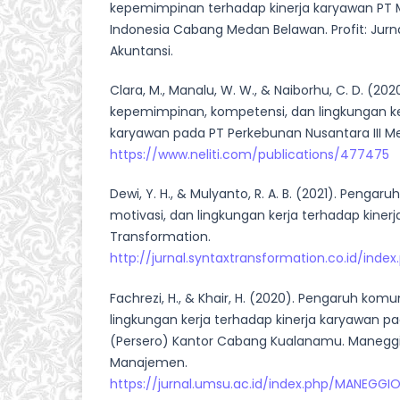
kepemimpinan terhadap kinerja karyawan PT M
Indonesia Cabang Medan Belawan. Profit: Jurn
Akuntansi.
Clara, M., Manalu, W. W., & Naiborhu, C. D. (20
kepemimpinan, kompetensi, dan lingkungan ker
karyawan pada PT Perkebunan Nusantara III M
https://www.neliti.com/publications/477475
Dewi, Y. H., & Mulyanto, R. A. B. (2021). Penga
motivasi, dan lingkungan kerja terhadap kinerj
Transformation.
http://jurnal.syntaxtransformation.co.id/index
Fachrezi, H., & Khair, H. (2020). Pengaruh komu
lingkungan kerja terhadap kinerja karyawan pa
(Persero) Kantor Cabang Kualanamu. Maneggio
Manajemen.
https://jurnal.umsu.ac.id/index.php/MANEGGI