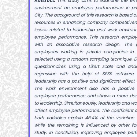
Abstract:
This study aims to examine the effe
environment on employee performance in pr
City. The background of this research is based
resources in enhancing company competitivenes
issues related to leadership and work environ
employee performance. This research employ
with an associative research design. The p
employees working in private companies in 
selected using a random sampling technique. D
questionnaires using a Likert scale and anal
regression with the help of SPSS software. 
leadership has a positive and significant effe
The work environment also has a positive a
employee performance and shows a more dom
to leadership. Simultaneously, leadership and wo
affect employee performance. The coefficient 
both variables explain 45.4% of the variatio
while the remaining is influenced by other fa
study. In conclusion, improving employee pe