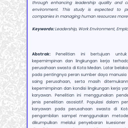
through enhancing leadership quality and c
environment. This study is expected to pro
companies in managing human resources more e
Keywords:
Leadership, Work Environment, Emp
Abstrak:
Penelitian ini bertujuan unt
kepemimpinan dan lingkungan kerja terhad
perusahaan swasta di Kota Medan. Latar belakan
pada pentingnya peran sumber daya manusia
saing perusahaan, serta masih ditemukann
kepemimpinan dan kondisi lingkungan kerja ya
karyawan. Penelitian ini menggunakan pende
jenis penelitian asosiatif. Populasi dalam pe
karyawan pada perusahaan swasta di Kot
pengambilan sampel menggunakan metode
dikumpulkan melalui penyebaran kuesioner