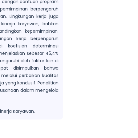
da dengan bantuan program
kepemimpinan berpengaruh
wan. Lingkungan kerja juga
 kinerja karyawan, bahkan
andingkan kepemimpinan.
ungan kerja berpengaruh
ai koefisien determinasi
enjelaskan sebesar 45,4%
engaruhi oleh faktor lain di
dapat disimpulkan bahwa
melalui perbaikan kualitas
a yang kondusif. Penelitian
erusahaan dalam mengelola
inerja Karyawan.