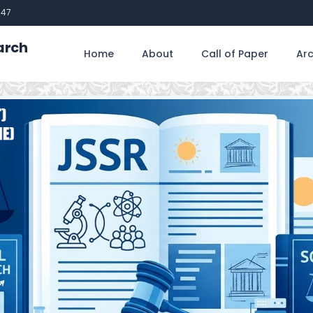
747
arch
Home
About
Call of Paper
Arc