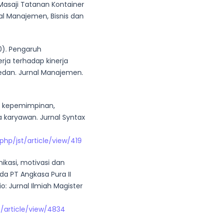
asaji Tatanan Kontainer
al Manajemen, Bisnis dan
20). Pengaruh
ja terhadap kinerja
edan. Jurnal Manajemen.
ruh kepemimpinan,
a karyawan. Jurnal Syntax
.php/jst/article/view/419
nikasi, motivasi dan
da PT Angkasa Pura II
: Jurnal Ilmiah Magister
O/article/view/4834