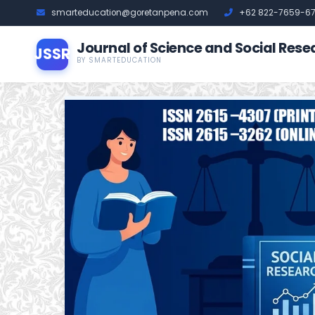
smarteducation@goretanpena.com
+62 822-7659-6
Journal of Science and Social Rese
JSSR
BY SMARTEDUCATION