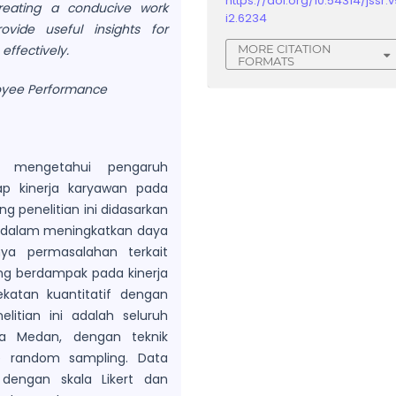
https://doi.org/10.54314/jssr.v
reating a conducive work
i2.6234
vide useful insights for
MORE CITATION
ffectively.
FORMATS
loyee Performance
uk mengetahui pengaruh
ap kinerja karyawan pada
g penelitian ini didasarkan
 dalam meningkatkan daya
ya permasalahan terkait
ng berdampak pada kinerja
katan kuantitatif dengan
nelitian ini adalah seluruh
a Medan, dengan teknik
 random sampling. Data
 dengan skala Likert dan