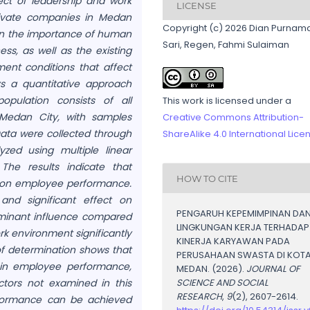
ct of leadership and work
LICENSE
ivate companies in Medan
Copyright (c) 2026 Dian Purnam
 on the importance of human
Sari, Regen, Fahmi Sulaiman
s, as well as the existing
ment conditions that affect
s a quantitative approach
opulation consists of all
This work is licensed under a
Medan City, with samples
Creative Commons Attribution-
ata were collected through
ShareAlike 4.0 International Lice
yzed using multiple linear
The results indicate that
HOW TO CITE
ct on employee performance.
nd significant effect on
PENGARUH KEPEMIMPINAN DA
inant influence compared
LINGKUNGAN KERJA TERHADAP
rk environment significantly
KINERJA KARYAWAN PADA
of determination shows that
PERUSAHAAN SWASTA DI KOT
n in employee performance,
MEDAN. (2026).
JOURNAL OF
ctors not examined in this
SCIENCE AND SOCIAL
RESEARCH
,
9
(2), 2607-2614.
rformance can be achieved