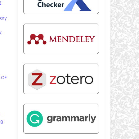
2
uary
K
 OF
P
 8