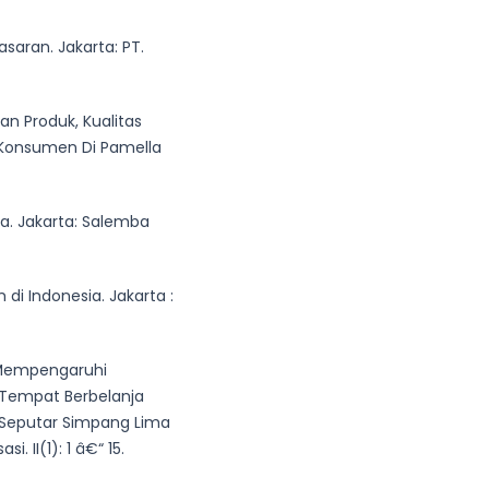
asaran. Jakarta: PT.
pan Produk, Kualitas
 Konsumen Di Pamella
a. Jakarta: Salemba
di Indonesia. Jakarta :
g Mempengaruhi
 Tempat Berbelanja
 Seputar Simpang Lima
 II(1): 1 â€“ 15.