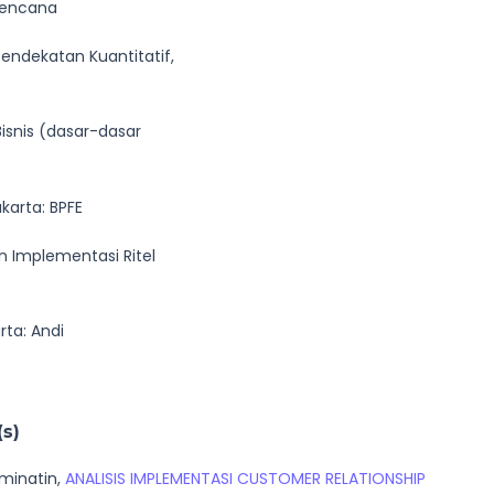
 Kencana
Pendekatan Kuantitatif,
Bisnis (dasar-dasar
karta: BPFE
n Implementasi Ritel
rta: Andi
(s)
hminatin,
ANALISIS IMPLEMENTASI CUSTOMER RELATIONSHIP