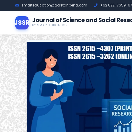
smarteducation@goretanpena.com
+62 822-7659-6
Journal of Science and Social Rese
JSSR
BY SMARTEDUCATION