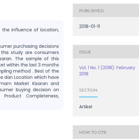
PUBLISHED
2018-01-11
the influence of location,
sumer purchasing decisions
ISSUE
 this study are consumers
aran. The sample of this
t within the last 3 months
Vol. 1 No. 1 (2018): February
pling method . Best of the
2018
ice dan Location which have
 Imam Market Kisaran and
sumer buying decision on
SECTION
, Product Completeness,
Artikel
HOW TO CITE