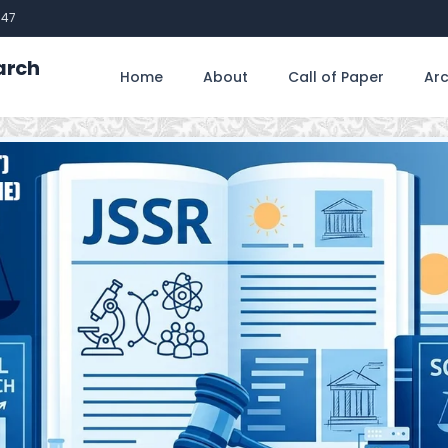
747
arch
Home
About
Call of Paper
Arc