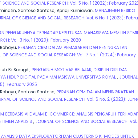
SCIENCE AND SOCIAL RESEARCH: Vol. 5 No. 1 (2022): February 202
hminatin, Santoso Santoso, Apriaji Kurniawan,
MANAJEMEN RESIKO
RNAL OF SCIENCE AND SOCIAL RESEARCH: Vol. 6 No. 1 (2023): Febr
DAN PENGARUHNYA TERHADAP KEPUTUSAN MAHASISWA MEMILIH STMI
H: Vol. 3 No. 1 (2020): February 2020
y Rahayu,
PERANAN CRM DALAM PEMASARAN DAN PENINGKATAN
 OF SCIENCE AND SOCIAL RESEARCH: Vol. 7 No. 1 (2024): February
riah Br Saragih,
PENGARUH MOTIVAS BELAJAR, DISIPLIN DIRI DAN
YA HIDUP DIGITAL PADA MAHASISWA UNIVERSITAS ROYAL
,
JOURNAL
5): February 2025
ly Rahayu, Santoso Santoso,
PERANAN CRM DALAM MENINGKATKAN
RNAL OF SCIENCE AND SOCIAL RESEARCH: Vol. 6 No. 2 (2023): June
RM BERBASIS AI DALAM E-COMMERCE: ANALISIS PENGARUH TERHADA
TIMEN ANALISIS
,
JOURNAL OF SCIENCE AND SOCIAL RESEARCH: Vol.
,
ANALISIS DATA EKSPLORATORI DAN CLUSTERING K-MODES UNTUK