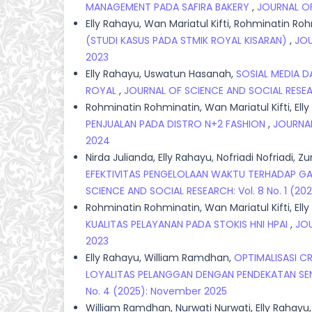
MANAGEMENT PADA SAFIRA BAKERY
,
JOURNAL OF 
Elly Rahayu, Wan Mariatul Kifti, Rohminatin Ro
(STUDI KASUS PADA STMIK ROYAL KISARAN)
,
JOU
2023
Elly Rahayu, Uswatun Hasanah,
SOSIAL MEDIA 
ROYAL
,
JOURNAL OF SCIENCE AND SOCIAL RESEARC
Rohminatin Rohminatin, Wan Mariatul Kifti, Ell
PENJUALAN PADA DISTRO N+2 FASHION
,
JOURNAL
2024
Nirda Julianda, Elly Rahayu, Nofriadi Nofriadi, Zu
EFEKTIVITAS PENGELOLAAN WAKTU TERHADAP GA
SCIENCE AND SOCIAL RESEARCH: Vol. 8 No. 1 (202
Rohminatin Rohminatin, Wan Mariatul Kifti, El
KUALITAS PELAYANAN PADA STOKIS HNI HPAI
,
JOU
2023
Elly Rahayu, William Ramdhan,
OPTIMALISASI C
LOYALITAS PELANGGAN DENGAN PENDEKATAN SEN
No. 4 (2025): November 2025
William Ramdhan, Nurwati Nurwati, Elly Rahayu