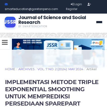
Login
smarteducation@goretanpena.com
Register
Journal of Science and Social
JSSR
Research
BY SMARTEDUCATION
HOME
/
ARCHIVES
/
VOL. 7 NO. 2 (2024): MAY 2024
/
Artikel
IMPLEMENTASI METODE TRIPLE
EXPONENTIAL SMOOTHING
UNTUK MEMPREDIKSI
PERSEDIAAN SPAREPART