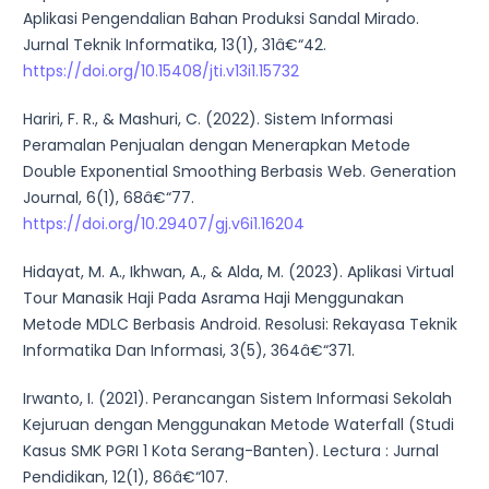
Aplikasi Pengendalian Bahan Produksi Sandal Mirado.
Jurnal Teknik Informatika, 13(1), 31â€“42.
https://doi.org/10.15408/jti.v13i1.15732
Hariri, F. R., & Mashuri, C. (2022). Sistem Informasi
Peramalan Penjualan dengan Menerapkan Metode
Double Exponential Smoothing Berbasis Web. Generation
Journal, 6(1), 68â€“77.
https://doi.org/10.29407/gj.v6i1.16204
Hidayat, M. A., Ikhwan, A., & Alda, M. (2023). Aplikasi Virtual
Tour Manasik Haji Pada Asrama Haji Menggunakan
Metode MDLC Berbasis Android. Resolusi: Rekayasa Teknik
Informatika Dan Informasi, 3(5), 364â€“371.
Irwanto, I. (2021). Perancangan Sistem Informasi Sekolah
Kejuruan dengan Menggunakan Metode Waterfall (Studi
Kasus SMK PGRI 1 Kota Serang-Banten). Lectura : Jurnal
Pendidikan, 12(1), 86â€“107.