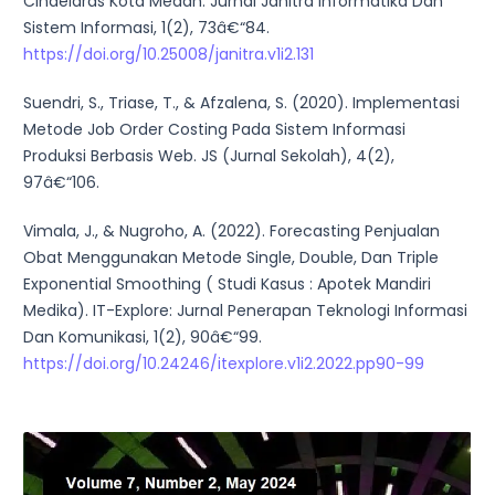
Cindelaras Kota Medan. Jurnal Janitra Informatika Dan
Sistem Informasi, 1(2), 73â€“84.
https://doi.org/10.25008/janitra.v1i2.131
Suendri, S., Triase, T., & Afzalena, S. (2020). Implementasi
Metode Job Order Costing Pada Sistem Informasi
Produksi Berbasis Web. JS (Jurnal Sekolah), 4(2),
97â€“106.
Vimala, J., & Nugroho, A. (2022). Forecasting Penjualan
Obat Menggunakan Metode Single, Double, Dan Triple
Exponential Smoothing ( Studi Kasus : Apotek Mandiri
Medika). IT-Explore: Jurnal Penerapan Teknologi Informasi
Dan Komunikasi, 1(2), 90â€“99.
https://doi.org/10.24246/itexplore.v1i2.2022.pp90-99