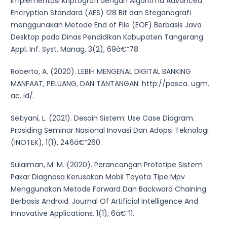
Implementasi Kriptografi dengan Algoritma Advanced
Encryption Standard (AES) 128 Bit dan Steganografi
menggunakan Metode End of File (EOF) Berbasis Java
Desktop pada Dinas Pendidikan Kabupaten Tangerang.
Appl. Inf. Syst. Manag, 3(2), 69â€“78.
Roberto, A. (2020). LEBIH MENGENAL DIGITAL BANKING
MANFAAT, PELUANG, DAN TANTANGAN. http://pasca. ugm.
ac. id/.
Setiyani, L. (2021). Desain Sistem: Use Case Diagram.
Prosiding Seminar Nasional Inovasi Dan Adopsi Teknologi
(INOTEK), 1(1), 246â€“260.
Sulaiman, M. M. (2020). Perancangan Prototipe Sistem
Pakar Diagnosa Kerusakan Mobil Toyota Tipe Mpv
Menggunakan Metode Forward Dan Backward Chaining
Berbasis Android. Journal Of Artificial Intelligence And
Innovative Applications, 1(1), 6â€“11.