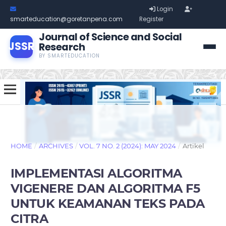
Login
smarteducation@goretanpena.com
Register
Journal of Science and Social
JSSR
Research
BY SMARTEDUCATION
HOME
/
ARCHIVES
/
VOL. 7 NO. 2 (2024): MAY 2024
/
Artikel
IMPLEMENTASI ALGORITMA
VIGENERE DAN ALGORITMA F5
UNTUK KEAMANAN TEKS PADA
CITRA