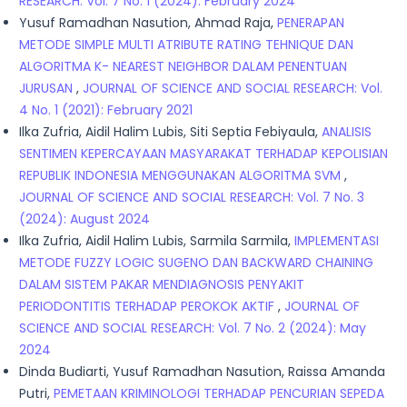
RESEARCH: Vol. 7 No. 1 (2024): February 2024
Yusuf Ramadhan Nasution, Ahmad Raja,
PENERAPAN
METODE SIMPLE MULTI ATRIBUTE RATING TEHNIQUE DAN
ALGORITMA K- NEAREST NEIGHBOR DALAM PENENTUAN
JURUSAN
,
JOURNAL OF SCIENCE AND SOCIAL RESEARCH: Vol.
4 No. 1 (2021): February 2021
Ilka Zufria, Aidil Halim Lubis, Siti Septia Febiyaula,
ANALISIS
SENTIMEN KEPERCAYAAN MASYARAKAT TERHADAP KEPOLISIAN
REPUBLIK INDONESIA MENGGUNAKAN ALGORITMA SVM
,
JOURNAL OF SCIENCE AND SOCIAL RESEARCH: Vol. 7 No. 3
(2024): August 2024
Ilka Zufria, Aidil Halim Lubis, Sarmila Sarmila,
IMPLEMENTASI
METODE FUZZY LOGIC SUGENO DAN BACKWARD CHAINING
DALAM SISTEM PAKAR MENDIAGNOSIS PENYAKIT
PERIODONTITIS TERHADAP PEROKOK AKTIF
,
JOURNAL OF
SCIENCE AND SOCIAL RESEARCH: Vol. 7 No. 2 (2024): May
2024
Dinda Budiarti, Yusuf Ramadhan Nasution, Raissa Amanda
Putri,
PEMETAAN KRIMINOLOGI TERHADAP PENCURIAN SEPEDA